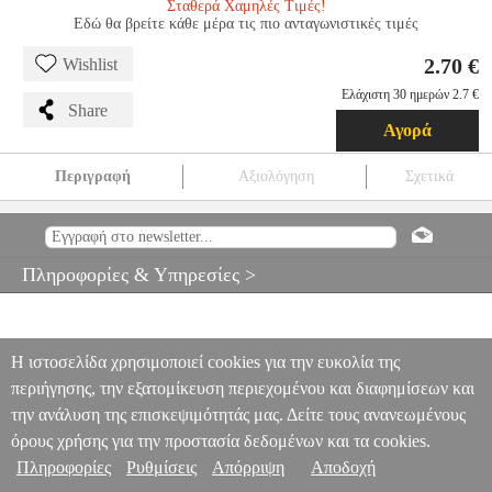
Σταθερά Χαμηλές Τιμές!
Εδώ θα βρείτε κάθε μέρα τις πιο ανταγωνιστικές τιμές
2.70 €
Wishlist
Ελάχιστη 30 ημερών 2.7 €
Share
Αγορά
Περιγραφή
Αξιολόγηση
Σχετικά
EUROLAMP 152-20006 ΔΙΑΚΟΠΤΗΣ 2 MODULES A/R
ΛΕΥΚΟΣ
PER.222270
PER.222270
EUROLAMP
EUROLAMP
ΗΛΕΚΤΡΟΛΟΓΙΚΑ ΕΞΑΡΤΗΜΑΤΑ
EUROLAMP 152-20006
Πληροφορίες & Υπηρεσίες >
ΔΙΑΚΟΠΤΗΣ 2 MODULES A/R ΛΕΥΚΟΣ
2.70
Η ιστοσελίδα χρησιμοποιεί cookies για την ευκολία της
περιήγησης, την εξατομίκευση περιεχομένου και διαφημίσεων και
την ανάλυση της επισκεψιμότητάς μας. Δείτε τους ανανεωμένους
όρους χρήσης για την προστασία δεδομένων και τα cookies.
Πληροφορίες
Ρυθμίσεις
Απόρριψη
Αποδοχή