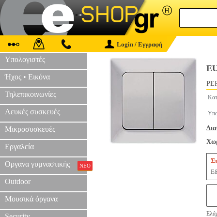
Login / Εγγραφή
Υπολογιστές
EU
Ήχος • Εικόνα
PER
Τηλεπικοινωνίες
Κατ
Λευκές συσκευές
Υπο
Δια
Μικροσυσκευές
Χωρ
Εργαλεία
Σ
Οργανα γυμναστικής
ΝΕΟ
Εδ
Outdoor
Μουσικά όργανα
Ελάχ
Security