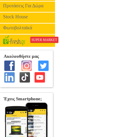
Προτάσεις Για Δώρα
Stock House
Φωτοβολταϊκά
SUPER MARKET