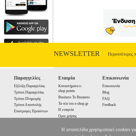
NEWSLETTER
Περισσότερες 
Παραγγελίες
Εταιρία
Επικοινωνία
Εξέλιξη Παραγγελίας
Καταστήματα e-
Επικοινωνία
shop points
Τρόποι Παραγγελίας
Blog
Business To Business
Τρόποι Πληρωμής
FAQ
Τα νέα του e-shop.gr
Τρόποι Αποστολής
Feedback
Η εταιρεία
Επιστροφές Προιόντων
Οροι χρήσης
Cookies
Η ιστοσελίδα χρησιμοποιεί cookies γι