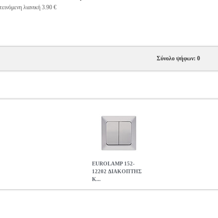
εινόμενη λιανική 3.90 €
Σύνολο ψήφων: 0
EUROLAMP 152-
12202 ΔΙΑΚΟΠΤΗΣ
K...
Σ K/R ΝΙΚΕΛ MAT
PER.222318
PER.222318
EUROLAMP
EURO
EUROLAMP 152-12202 ΔΙΑΚΟΠΤΗΣ K/R ΝΙΚΕΛ MAT
3.44