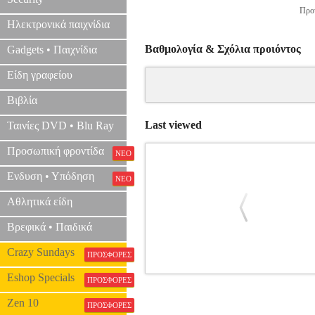
Προτ
Ηλεκτρονικά παιχνίδια
Βαθμολογία & Σχόλια προιόντος
Gadgets • Παιχνίδια
Είδη γραφείου
Βιβλία
Last viewed
Ταινίες DVD • Blu Ray
Προσωπική φροντίδα
ΝΕΟ
Ενδυση • Υπόδηση
ΝΕΟ
Αθλητικά είδη
Βρεφικά • Παιδικά
Crazy Sundays
ΠΡΟΣΦΟΡΕΣ
Eshop Specials
EUROLAMP 152-12202 ΔΙΑΚΟΠΤΗ
ΠΡΟΣΦΟΡΕΣ
Zen 10
ΠΡΟΣΦΟΡΕΣ