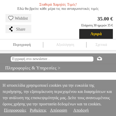
Σταθερά Χαμηλές Τιμές!
Εδώ θα βρείτε κάθε μέρα τις πιο ανταγωνιστικές τιμές
35.00 €
Wishlist
Ελάχιστη 30 ημερών 35 €
Share
Αγορά
Περιγραφή
Αξιολόγηση
Σχετικά
ΕΤΙΚΕΤΕΣ ΚΙΤΡΙΝΕΣ INKJET, LASER, COPY 70X37 100
ΦΥΛΛΑ
ANA.HER00112
ANA.HER00112
HERMA
HERMA
ΕΤΙΚΕΤΕΣ
ΕΤΙΚΕΤΕΣ ΚΙΤΡΙΝΕΣ INKJET, LASER, COPY
Πληροφορίες & Υπηρεσίες >
70X37 100 ΦΥΛΛΑ
35.00
Η ιστοσελίδα χρησιμοποιεί cookies για την ευκολία της
περιήγησης, την εξατομίκευση περιεχομένου και διαφημίσεων και
την ανάλυση της επισκεψιμότητάς μας. Δείτε τους ανανεωμένους
όρους χρήσης για την προστασία δεδομένων και τα cookies.
Πληροφορίες
Ρυθμίσεις
Απόρριψη
Αποδοχή