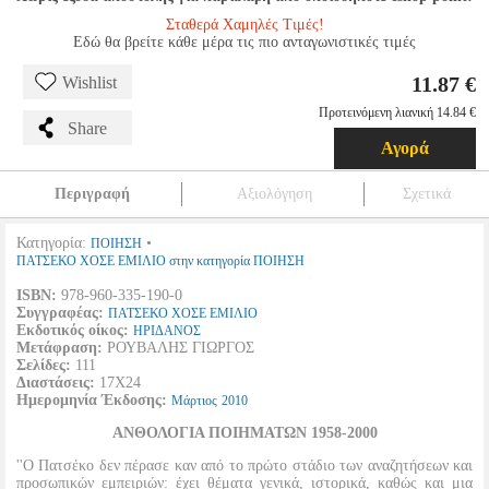
Σταθερά Χαμηλές Τιμές!
Εδώ θα βρείτε κάθε μέρα τις πιο ανταγωνιστικές τιμές
11.87 €
Wishlist
Προτεινόμενη λιανική 14.84 €
Share
Αγορά
Περιγραφή
Αξιολόγηση
Σχετικά
Κατηγορία:
•
ΠΟΙΗΣΗ
ΠΑΤΣΕΚΟ ΧΟΣΕ ΕΜΙΛΙΟ στην κατηγορία ΠΟΙΗΣΗ
ISBN:
978-960-335-190-0
Συγγραφέας:
ΠΑΤΣΕΚΟ ΧΟΣΕ ΕΜΙΛΙΟ
Εκδοτικός οίκος:
ΗΡΙΔΑΝΟΣ
Μετάφραση:
ΡΟΥΒΑΛΗΣ ΓΙΩΡΓΟΣ
Σελίδες:
111
Διαστάσεις:
17Χ24
Ημερομηνία Έκδοσης:
Μάρτιος
2010
ΑΝΘΟΛΟΓΙΑ ΠΟΙΗΜΑΤΩΝ 1958-2000
''Ο Πατσέκο δεν πέρασε καν από το πρώτο στάδιο των αναζητήσεων και
προσωπικών εμπειριών: έχει θέματα γενικά, ιστορικά, καθώς και μια