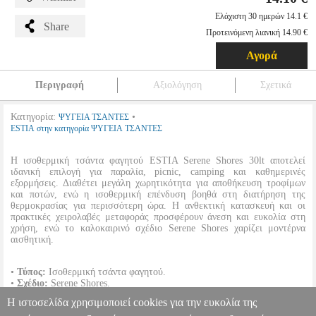
Ελάχιστη 30 ημερών 14.1 €
Share
Προτεινόμενη λιανική 14.90 €
Αγορά
Περιγραφή
Αξιολόγηση
Σχετικά
Κατηγορία:
•
ΨΥΓΕΙΑ ΤΣΑΝΤΕΣ
ESTIA στην κατηγορία ΨΥΓΕΙΑ ΤΣΑΝΤΕΣ
Η ισοθερμική τσάντα φαγητού ESTIA Serene Shores 30lt αποτελεί
ιδανική επιλογή για παραλία, picnic, camping και καθημερινές
εξορμήσεις. Διαθέτει μεγάλη χωρητικότητα για αποθήκευση τροφίμων
και ποτών, ενώ η ισοθερμική επένδυση βοηθά στη διατήρηση της
θερμοκρασίας για περισσότερη ώρα. Η ανθεκτική κατασκευή και οι
πρακτικές χειρολαβές μεταφοράς προσφέρουν άνεση και ευκολία στη
χρήση, ενώ το καλοκαιρινό σχέδιο Serene Shores χαρίζει μοντέρνα
αισθητική.
•
Τύπος:
Ισοθερμική τσάντα φαγητού.
•
Σχέδιο:
Serene Shores.
•
Χωρητικότητα:
30lt.
Η ιστοσελίδα χρησιμοποιεί cookies για την ευκολία της
•
Διαστάσεις:
45x20x33cm.