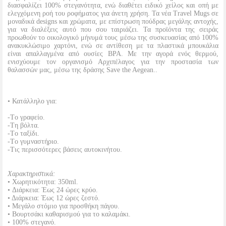
διασφαλίζει 100% στεγανότητα, ενώ διαθέτει ειδικό χείλος και οπή με
ελεγχόμενη ροή του ροφήματος για άνετη χρήση. Τα νέα Travel Mugs σε
μοναδικά designs και χρώματα, με επίστρωση πούδρας μεγάλης αντοχής,
για να διαλέξεις αυτό που σου ταιριάζει. Τα προϊόντα της σειράς
προωθούν το οικολογικό μήνυμά τους μέσω της συσκευασίας από 100%
ανακυκλώσιμο χαρτόνι, ενώ σε αντίθεση με τα πλαστικά μπουκάλια
είναι απαλλαγμένα από ουσίες BPA. Με την αγορά ενός θερμού,
ενισχύουμε τον οργανισμό Αρχιπέλαγος για την προστασία των
θαλασσών μας, μέσω της δράσης Save the Aegean..
• Κατάλληλο για:
-Tο γραφείο.
-Tη βόλτα.
-Tο ταξίδι.
-Tο γυμναστήριο.
-Τις περισσότερες βάσεις αυτοκινήτου.
Χαρακτηριστικά:
• Χωρητικότητα: 350ml.
• Διάρκεια: Έως 24 ώρες κρύο.
• Διάρκεια: Έως 12 ώρες ζεστό.
• Μεγάλο στόμιο για προσθήκη πάγου.
• Βουρτσάκι καθαρισμού για το καλαμάκι.
• 100% στεγανό.