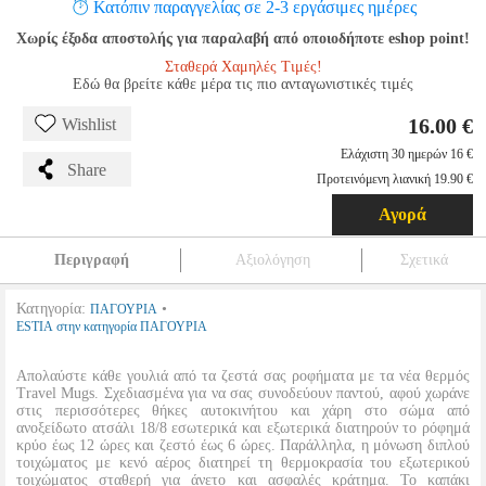
Κατόπιν παραγγελίας σε 2-3 εργάσιμες ημέρες
Χωρίς έξοδα αποστολής για παραλαβή από οποιοδήποτε eshop point!
Σταθερά Χαμηλές Τιμές!
Εδώ θα βρείτε κάθε μέρα τις πιο ανταγωνιστικές τιμές
16.00 €
Wishlist
Ελάχιστη 30 ημερών 16 €
Share
Προτεινόμενη λιανική 19.90 €
Αγορά
Περιγραφή
Αξιολόγηση
Σχετικά
Κατηγορία:
•
ΠΑΓΟΥΡΙΑ
ESTIA στην κατηγορία ΠΑΓΟΥΡΙΑ
Απολαύστε κάθε γουλιά από τα ζεστά σας ροφήματα με τα νέα θερμός
Travel Mugs. Σχεδιασμένα για να σας συνοδεύουν παντού, αφού χωράνε
στις περισσότερες θήκες αυτοκινήτου και χάρη στο σώμα από
ανοξείδωτο ατσάλι 18/8 εσωτερικά και εξωτερικά διατηρούν το ρόφημά
κρύο έως 12 ώρες και ζεστό έως 6 ώρες. Παράλληλα, η μόνωση διπλού
τοιχώματος με κενό αέρος διατηρεί τη θερμοκρασία του εξωτερικού
τοιχώματος σταθερή για άνετο και ασφαλές κράτημα. Το καπάκι