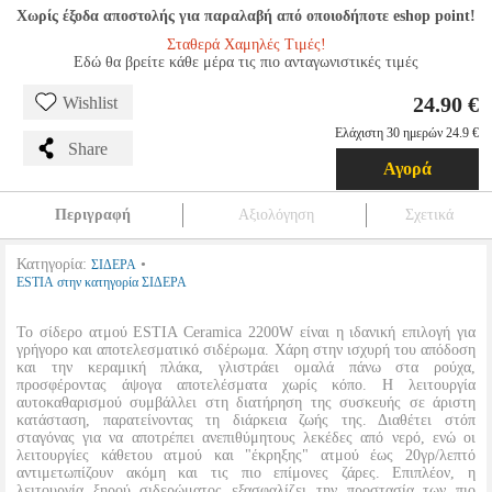
Χωρίς έξοδα αποστολής για παραλαβή από οποιοδήποτε eshop point!
Σταθερά Χαμηλές Τιμές!
Εδώ θα βρείτε κάθε μέρα τις πιο ανταγωνιστικές τιμές
24.90 €
Wishlist
Ελάχιστη 30 ημερών 24.9 €
Share
Αγορά
Περιγραφή
Αξιολόγηση
Σχετικά
Κατηγορία:
•
ΣΙΔΕΡΑ
ESTIA στην κατηγορία ΣΙΔΕΡΑ
Το σίδερο ατμού ESTIA Ceramica 2200W είναι η ιδανική επιλογή για
γρήγορο και αποτελεσματικό σιδέρωμα. Χάρη στην ισχυρή του απόδοση
και την κεραμική πλάκα, γλιστράει ομαλά πάνω στα ρούχα,
προσφέροντας άψογα αποτελέσματα χωρίς κόπο. Η λειτουργία
αυτοκαθαρισμού συμβάλλει στη διατήρηση της συσκευής σε άριστη
κατάσταση, παρατείνοντας τη διάρκεια ζωής της. Διαθέτει στόπ
σταγόνας για να αποτρέπει ανεπιθύμητους λεκέδες από νερό, ενώ οι
λειτουργίες κάθετου ατμού και "έκρηξης" ατμού έως 20γρ/λεπτό
αντιμετωπίζουν ακόμη και τις πιο επίμονες ζάρες. Επιπλέον, η
λειτουργία ξηρού σιδερώματος εξασφαλίζει την προστασία των πιο