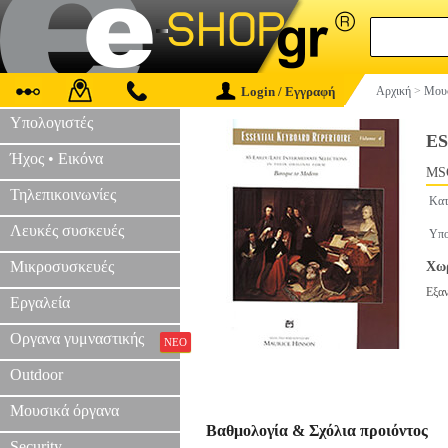
Login / Εγγραφή
Αρχική
>
Μουσ
Υπολογιστές
E
Ήχος • Εικόνα
MS
Τηλεπικοινωνίες
Κατ
Λευκές συσκευές
Υπο
Μικροσυσκευές
Χωρ
Εξα
Εργαλεία
Οργανα γυμναστικής
ΝΕΟ
Outdoor
Μουσικά όργανα
Βαθμολογία & Σχόλια προιόντος
Security