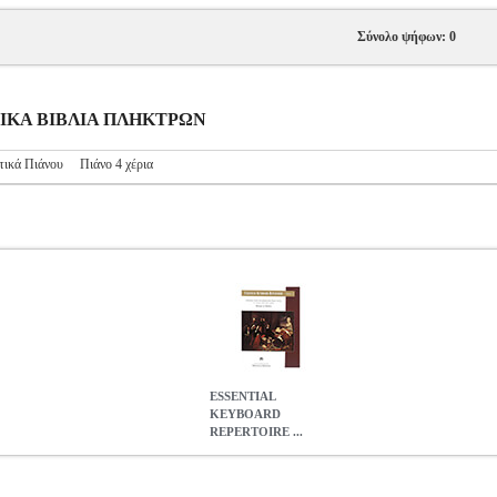
Σύνολο ψήφων: 0
ΥΣΙΚΑ ΒΙΒΛΙΑ ΠΛΗΚΤΡΩΝ
τικά Πιάνου
Πιάνο 4 χέρια
ESSENTIAL
KEYBOARD
REPERTOIRE ...
RE - VOLUME 4
MSC.603951
MSC.603951
ALFRED
ALFRED
Μ
KEYBOARD REPERTOIRE - VOLUME 4