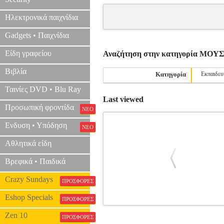
Ηλεκτρονικά παιχνίδια
Gadgets • Παιχνίδια
Είδη γραφείου
Αναζήτηση στην κατηγορία ΜΟ
Βιβλία
Κατηγορία
Εκπαιδευ
Ταινίες DVD • Blu Ray
Last viewed
Προσωπική φροντίδα
ΝΕΟ
Ενδυση • Υπόδηση
ΝΕΟ
Αθλητικά είδη
Βρεφικά • Παιδικά
Crazy Sundays
ΠΡΟΣΦΟΡΕΣ
Eshop Specials
ΠΡΟΣΦΟΡΕΣ
ESSENTIAL KEYBOARD REPERTOI
Zen 10
ΠΡΟΣΦΟΡΕΣ