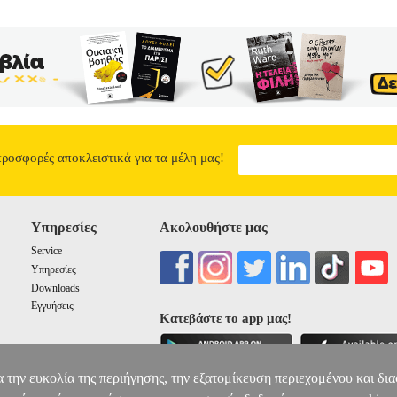
προσφορές αποκλειστικά για τα μέλη μας!
Υπηρεσίες
Ακολουθήστε μας
Service
Υπηρεσίες
Downloads
Εγγυήσεις
Κατεβάστε το app μας!
α την ευκολία της περιήγησης, την εξατομίκευση περιεχομένου και δι