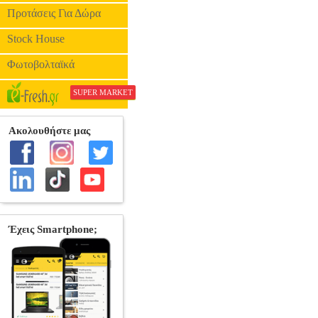
Προτάσεις Για Δώρα
Stock House
Φωτοβολταϊκά
SUPER MARKET