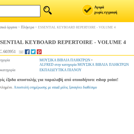
Αγορά
χωρίς εγγραφή
ικά όργανα
>
Πλήκτρα
>
ESSENTIAL KEYBOARD REPERTOIRE - VOLUME 4
SSENTIAL KEYBOARD REPERTOIRE - VOLUME 4
C.603951
ηγορία
ΜΟΥΣΙΚΑ ΒΙΒΛΙΑ ΠΛΗΚΤΡΩΝ
•
ALFRED στην κατηγορία ΜΟΥΣΙΚΑ ΒΙΒΛΙΑ ΠΛΗΚΤΡΩΝ
κατηγορία
ΕΚΠΑΙΔΕΥΤΙΚΑ ΠΙΑΝΟΥ
ίς έξοδα αποστολής για παραλαβή από οποιοδήποτε eshop point!
ντλημένο.
Αποστολή ενημέρωσης με email μόλις ξαναγίνει διαθέσιμο