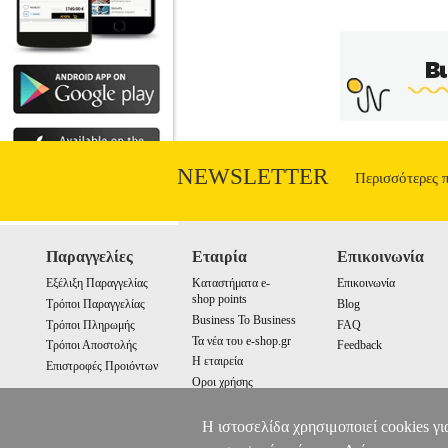
NEWSLETTER
Περισσότερες 
Παραγγελίες
Εταιρία
Επικοινωνία
Εξέλιξη Παραγγελίας
Καταστήματα e-
Επικοινωνία
shop points
Τρόποι Παραγγελίας
Blog
Business To Business
Τρόποι Πληρωμής
FAQ
Τα νέα του e-shop.gr
Τρόποι Αποστολής
Feedback
Η εταιρεία
Επιστροφές Προιόντων
Οροι χρήσης
Cookies
Η ιστοσελίδα χρησιμοποιεί cookies γι