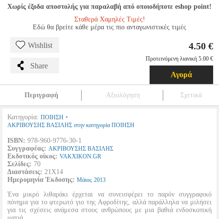
Χωρίς έξοδα αποστολής για παραλαβή από οποιοδήποτε eshop point!
Σταθερά Χαμηλές Τιμές!
Εδώ θα βρείτε κάθε μέρα τις πιο ανταγωνιστικές τιμές
4.50 €
Wishlist
Προτεινόμενη λιανική 5.00 €
Share
Αγορά
Περιγραφή
Αξιολόγηση
Σχετικά
Κατηγορία:
•
ΠΟΙΗΣΗ
ΑΚΡΙΒΟΥΣΗΣ ΒΑΣΙΛΗΣ στην κατηγορία ΠΟΙΗΣΗ
ISBN:
978-960-9776-30-1
Συγγραφέας:
ΑΚΡΙΒΟΥΣΗΣ ΒΑΣΙΛΗΣ
Εκδοτικός οίκος:
VAKXIKON.GR
Σελίδες:
70
Διαστάσεις:
21Χ14
Ημερομηνία Έκδοσης:
Μάιος
2013
Ένα μικρό λιθαράκι έρχεται να συνεισφέρει το παρόν συγγραφικό
πόνημα για το φτερωτό γιο της Αφροδίτης, αλλά παράλληλα να μιλήσει
για τις σχέσεις ανάμεσα στους ανθρώπους με μια βαθιά ενδοσκοπική
ματιά.