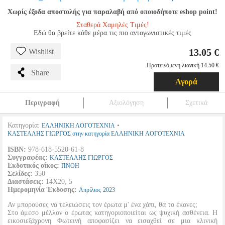
Χωρίς έξοδα αποστολής για παραλαβή από οποιοδήποτε eshop point!
Σταθερά Χαμηλές Τιμές!
Εδώ θα βρείτε κάθε μέρα τις πιο ανταγωνιστικές τιμές
13.05 €
Wishlist
Προτεινόμενη λιανική 14.50 €
Share
Αγορά
Περιγραφή
Αξιολόγηση
Σχετικά
Κατηγορία:
•
ΕΛΛΗΝΙΚΗ ΛΟΓΟΤΕΧΝΙΑ
ΚΑΣΤΕΛΛΗΣ ΓΙΩΡΓΟΣ στην κατηγορία ΕΛΛΗΝΙΚΗ ΛΟΓΟΤΕΧΝΙΑ
ISBN:
978-618-5520-61-8
Συγγραφέας:
ΚΑΣΤΕΛΛΗΣ ΓΙΩΡΓΟΣ
Εκδοτικός οίκος:
ΠΝΟΗ
Σελίδες:
350
Διαστάσεις:
14Χ20, 5
Ημερομηνία Έκδοσης:
Απρίλιος
2023
Αν μπορούσες να τελειώσεις τον έρωτα μ' ένα χάπι, θα το έκανες;
Στο άμεσο μέλλον ο έρωτας κατηγοριοποιείται ως ψυχική ασθένεια. Η
εικοσιεξάχρονη Φωτεινή αποφασίζει να εισαχθεί σε μια κλινική