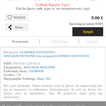
Σταθερά Χαμηλές Τιμές!
Εδώ θα βρείτε κάθε μέρα τις πιο ανταγωνιστικές τιμές
9.00 €
Wishlist
Προτεινόμενη λιανική 10.00 €
Share
Αγορά
Περιγραφή
Αξιολόγηση
Σχετικά
Κατηγορία:
•
ΕΛΛΗΝΙΚΗ ΛΟΓΟΤΕΧΝΙΑ
ΔΟΥΛΑΚΗΣ ΘΕΟΧΑΡΗΣ στην κατηγορία ΕΛΛΗΝΙΚΗ ΛΟΓΟΤΕΧΝΙΑ
ISBN:
978-618-5216-63-4
Συγγραφέας:
ΔΟΥΛΑΚΗΣ ΘΕΟΧΑΡΗΣ
Εκδοτικός οίκος:
OWNBOOK
Σελίδες:
156
Ημερομηνία Έκδοσης:
Μάιος
2021
Θεέ μου! σκέφτηκε. Πόσο δύσκολο είναι να χάνεις την αορατότητά σου
και να υπομένεις τις ανθρώπινες ιδιαιτερότητες; Κι εσύ, ρε Aντον, δεν
ήξερες ούτε να αγκαλιάζεις. Πώς θα χειριστείς τώρα αυτή την
κατάσταση;
Πιο εύκολο είναι να φτάσεις στο Πεκίνο παρά να ανοίξεις αυτήν την