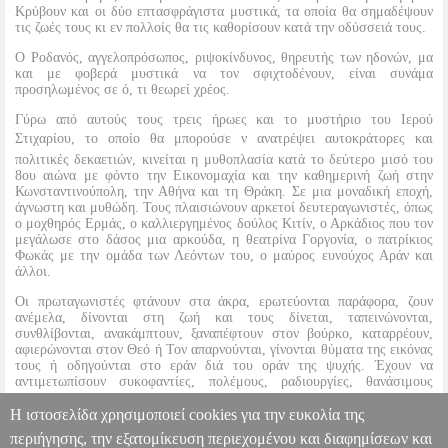
Κρύβουν και οι δύο επτασφράγιστα μυστικά, τα οποία θα σημαδέψουν
τις ζωές τους κι εν πολλοίς θα τις καθορίσουν κατά την οδύσσειά τους.
Ο Ροδανός, αγγελοπρόσωπος, ριψοκίνδυνος, θηρευτής των ηδονών, μα
και με φοβερά μυστικά να τον σφιχτοδένουν, είναι συνάμα
προσηλωμένος σε ό, τι θεωρεί χρέος.
Γύρω από αυτούς τους τρεις ήρωες και το μυστήριο του Ιερού
Στιχαρίου, το οποίο θα μπορούσε ν ανατρέψει αυτοκράτορες και
πολιτικές δεκαετιών, κινείται η μυθοπλασία κατά το δεύτερο μισό του
8ου αιώνα με φόντο την Εικονομαχία και την καθημερινή ζωή στην
Κωνσταντινούπολη, την Αθήνα και τη Θράκη. Σε μια μοναδική εποχή,
άγνωστη και μυθώδη. Τους πλαισιώνουν αρκετοί δευτεραγωνιστές, όπως
ο μοχθηρός Ερμάς, ο καλλιεργημένος δούλος Κιτίν, ο Αρκάδιος που τον
μεγάλωσε στο δάσος μια αρκούδα, η θεατρίνα Γοργονία, ο πατρίκιος
Φωκάς με την ομάδα των Λεόντων του, ο μαύρος ευνούχος Αράν και
άλλοι.
Οι πρωταγωνιστές φτάνουν στα άκρα, ερωτεύονται παράφορα, ζουν
ανέμελα, δίνονται στη ζωή και τους δίνεται, ταπεινώνονται,
συνθλίβονται, ανακάμπτουν, ξαναπέφτουν στον βούρκο, καταρρέουν,
αφιερώνονται στον Θεό ή Τον απαρνούνται, γίνονται θύματα της εικόνας
τους ή οδηγούνται στο εράν διά του οράν της ψυχής. Έχουν να
αντιμετωπίσουν συκοφαντίες, πολέμους, ραδιουργίες, θανάσιμους
εχθρούς, έναν έρωτα-σφαγή, εφιάλτη και όνειρο και, πάνω απ όλα, τον
Η ιστοσελίδα χρησιμοποιεί cookies για την ευκολία της
ίδιο τους τον εαυτό.
περιήγησης, την εξατομίκευση περιεχομένου και διαφημίσεων και