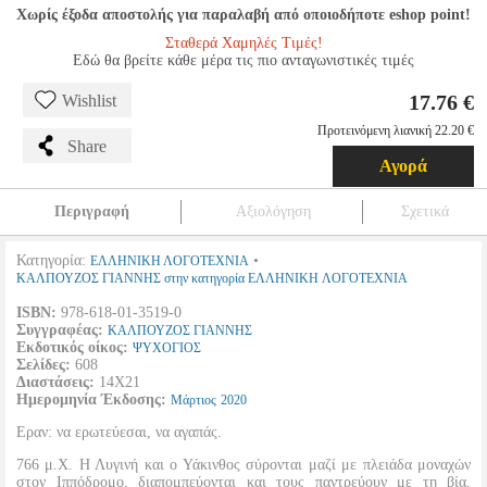
Χωρίς έξοδα αποστολής για παραλαβή από οποιοδήποτε eshop point!
Σταθερά Χαμηλές Τιμές!
Εδώ θα βρείτε κάθε μέρα τις πιο ανταγωνιστικές τιμές
17.76 €
Wishlist
Προτεινόμενη λιανική 22.20 €
Share
Αγορά
Περιγραφή
Αξιολόγηση
Σχετικά
Κατηγορία:
•
ΕΛΛΗΝΙΚΗ ΛΟΓΟΤΕΧΝΙΑ
ΚΑΛΠΟΥΖΟΣ ΓΙΑΝΝΗΣ στην κατηγορία ΕΛΛΗΝΙΚΗ ΛΟΓΟΤΕΧΝΙΑ
ISBN:
978-618-01-3519-0
Συγγραφέας:
ΚΑΛΠΟΥΖΟΣ ΓΙΑΝΝΗΣ
Εκδοτικός οίκος:
ΨΥΧΟΓΙΟΣ
Σελίδες:
608
Διαστάσεις:
14Χ21
Ημερομηνία Έκδοσης:
Μάρτιος
2020
Εραν: να ερωτεύεσαι, να αγαπάς.
766 μ.Χ. Η Λυγινή και ο Υάκινθος σύρονται μαζί με πλειάδα μοναχών
στον Ιππόδρομο, διαπομπεύονται και τους παντρεύουν με τη βία.