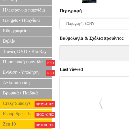
Ηλεκτρονικά παιχνίδια
Περιγραφή
Gadgets • Παιχνίδια
Παραγωγή: SONY
Είδη γραφείου
Βαθμολογία & Σχόλια προιόντος
Βιβλία
Ταινίες DVD • Blu Ray
Προσωπική φροντίδα
ΝΕΟ
Last viewed
Ενδυση • Υπόδηση
ΝΕΟ
Αθλητικά είδη
Βρεφικά • Παιδικά
Crazy Sundays
ΠΡΟΣΦΟΡΕΣ
Eshop Specials
ΠΡΟΣΦΟΡΕΣ
Zen 10
ΠΡΟΣΦΟΡΕΣ