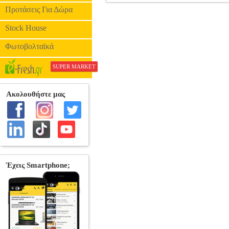
EQUALIZER 2 (DVD)
DVD.11529
D
Προτάσεις Για Δώρα
Stock House
Φωτοβολταϊκά
SUPER MARKET