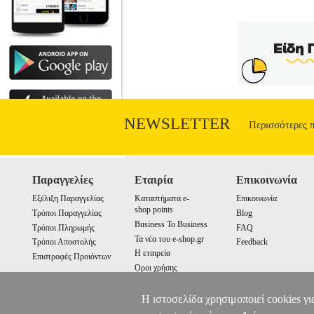
NEWSLETTER
Περισσότερες 
Παραγγελίες
Εταιρία
Επικοινωνία
Εξέλιξη Παραγγελίας
Καταστήματα e-
Επικοινωνία
shop points
Τρόποι Παραγγελίας
Blog
Business To Business
Τρόποι Πληρωμής
FAQ
Τα νέα του e-shop.gr
Τρόποι Αποστολής
Feedback
Η εταιρεία
Επιστροφές Προιόντων
Οροι χρήσης
Cookies
Η ιστοσελίδα χρησιμοποιεί cookies γι