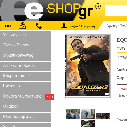
Login / Εγγραφή
Αρχική
>
Ταιν
Υπολογιστές
EQU
Ήχος • Εικόνα
DVD.
Τηλεπικοινωνίες
Κατηγ
Λευκές συσκευές
Διαθε
Μικροσυσκευές
Χωρίς
Εργαλεία
Σταθ
Εδώ θ
Οργανα γυμναστικής
ΝΕΟ
Outdoor
Μουσικά όργανα
Ελάχιστ
Security