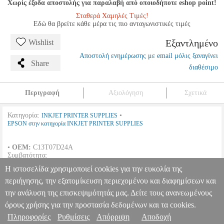
Χωρίς έξοδα αποστολής για παραλαβή από οποιοδήποτε eshop point!
Σταθερά Χαμηλές Τιμές!
Εδώ θα βρείτε κάθε μέρα τις πιο ανταγωνιστικές τιμές
Εξαντλημένο
Wishlist
Αποστολή ενημέρωσης με email μόλις ξαναγίνει
Share
διαθέσιμο
Περιγραφή
Αξιολόγηση
Σχετικά
Κατηγορία:
•
INKJET PRINTER SUPPLIES
EPSON στην κατηγορία INKJET PRINTER SUPPLIES
•
OEM:
C13T07D24A
Συμβατότητα:
Η ιστοσελίδα χρησιμοποιεί cookies για την ευκολία της
EPSON
L8160 CISS | L8180 CISS A3+ | L8180 |
περιήγησης, την εξατομίκευση περιεχομένου και διαφημίσεων και
την ανάλυση της επισκεψιμότητάς μας. Δείτε τους ανανεωμένους
EPSON T07D2 CYAN ΜΕ OEM:C13T07D24A
ANA.EPS02505
ANA.EPS02505
EPSON
EPSON
INKJET PRINTER SUPPLIES
όρους χρήσης για την προστασία δεδομένων και τα cookies.
Κατηγορία: INKJET PRINTER SUPPLIES •EPSON στην κατηγορία
Πληροφορίες
Ρυθμίσεις
Απόρριψη
Αποδοχή
Πληροφορίες & Υπηρεσίες >
INKJET PRINTER SUPPLIES • OEM: C13T07D24A Συμβατότητα: