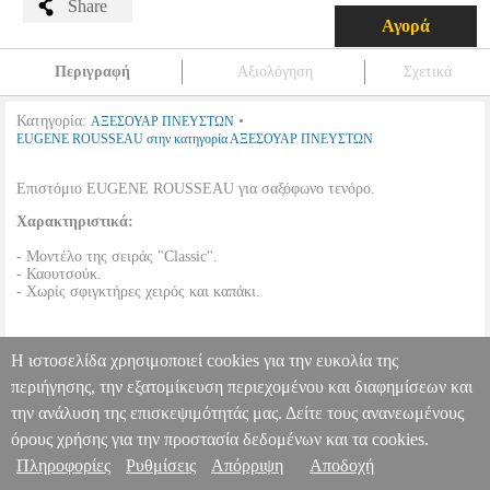
Share
Αγορά
Περιγραφή
Αξιολόγηση
Σχετικά
Κατηγορία:
•
ΑΞΕΣΟΥΑΡ ΠΝΕΥΣΤΩΝ
EUGENE ROUSSEAU στην κατηγορία ΑΞΕΣΟΥΑΡ ΠΝΕΥΣΤΩΝ
Επιστόμιο EUGENE ROUSSEAU για σαξόφωνο τενόρο.
Χαρακτηριστικά:
- Μοντέλο της σειράς "Classic".
- Καουτσούκ.
- Χωρίς σφιγκτήρες χειρός και καπάκι.
•
Οπή χείλους:
4R (2.03 mm).
Η ιστοσελίδα χρησιμοποιεί cookies για την ευκολία της
ΕΠΙΣΤΟΜΙΟ EUGENE ROUSSEAU ΓΙΑ ΣΑΞΟΦΩΝΟ ΤΕΝΟΡΟ
περιήγησης, την εξατομίκευση περιεχομένου και διαφημίσεων και
CLASSIC ΟΠΗ ΧΕΙΛΟΥΣ 4R
MSC.200252
MSC.200252
την ανάλυση της επισκεψιμότητάς μας. Δείτε τους ανανεωμένους
EUGENE ROUSSEAU
EUGENE ROUSSEAU
ΑΞΕΣΟΥΑΡ
Πληροφορίες & Υπηρεσίες >
ΠΝΕΥΣΤΩΝ
Κατηγορία: ΑΞΕΣΟΥΑΡ ΠΝΕΥΣΤΩΝ
όρους χρήσης για την προστασία δεδομένων και τα cookies.
•EUGENE ROUSSEAU στην κατηγορία ΑΞΕΣΟΥΑΡ ΠΝΕΥΣΤΩΝ
Πληροφορίες
Ρυθμίσεις
Απόρριψη
Αποδοχή
Επιστόμιο EUGENE ROUSSEAU για σαξόφωνο τενόρο.