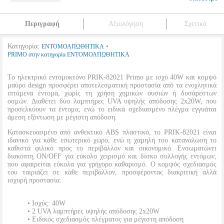
Περιγραφή
Αξιολόγηση
Σχετικά
Κατηγορία:
•
ΕΝΤΟΜΟΑΠΩΘΗΤΙΚΑ
PRIMO στην κατηγορία ΕΝΤΟΜΟΑΠΩΘΗΤΙΚΑ
Το ηλεκτρικό εντομοκτόνο PRIK-82021 Primo με ισχύ 40W και κομψό
μαύρο design προσφέρει αποτελεσματική προστασία από τα ενοχλητικά
ιπτάμενα έντομα, χωρίς τη χρήση χημικών ουσιών ή δυσάρεστων
οσμών. Διαθέτει δύο λαμπτήρες UVA υψηλής απόδοσης 2x20W, που
προσελκύουν τα έντομα, ενώ το ειδικά σχεδιασμένο πλέγμα εγγυάται
άμεση εξόντωση με μέγιστη απόδοση.
Κατασκευασμένο από ανθεκτικό ABS πλαστικό, το PRIK-82021 είναι
ιδανικό για κάθε εσωτερικό χώρο, ενώ η χαμηλή του κατανάλωση το
καθιστά φιλικό προς το περιβάλλον και οικονομικό. Ενσωματώνει
διακόπτη ON/OFF για εύκολο χειρισμό και δίσκο συλλογής εντόμων,
που αφαιρείται εύκολα για γρήγορο καθαρισμό. Ο κομψός σχεδιασμός
του ταιριάζει σε κάθε περιβάλλον, προσφέροντας διακριτική αλλά
ισχυρή προστασία.
• Ισχύς: 40W
• 2 UVA λαμπτήρες υψηλής απόδοσης 2x20W
• Ειδικός σχεδιασμός πλέγματος για μέγιστη απόδοση