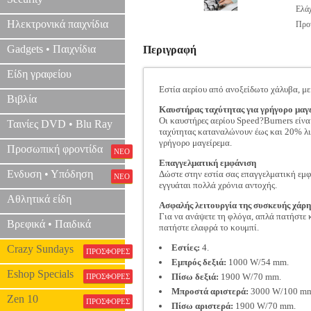
Ελάχ
Ηλεκτρονικά παιχνίδια
Προτ
Gadgets • Παιχνίδια
Περιγραφή
Είδη γραφείου
Εστία αερίου από ανοξείδωτο χάλυβα, μ
Βιβλία
Καυστήρας ταχύτητας για γρήγορο μαγ
Οι καυστήρες αερίου Speed?Burners είναι
Ταινίες DVD • Blu Ray
ταχύτητας καταναλώνουν έως και 20% λιγ
γρήγορο μαγείρεμα.
Προσωπική φροντίδα
ΝΕΟ
Επαγγελματική εμφάνιση
Ενδυση • Υπόδηση
Δώστε στην εστία σας επαγγελματική εμφ
ΝΕΟ
εγγυάται πολλά χρόνια αντοχής.
Αθλητικά είδη
Ασφαλής λειτουργία της συσκευής χάρη
Για να ανάψετε τη φλόγα, απλά πατήστε κ
Βρεφικά • Παιδικά
πατήστε ελαφρά το κουμπί.
Εστίες:
4.
Crazy Sundays
ΠΡΟΣΦΟΡΕΣ
Εμπρός δεξιά:
1000 W/54 mm.
Eshop Specials
Πίσω δεξιά:
1900 W/70 mm.
ΠΡΟΣΦΟΡΕΣ
Μπροστά αριστερά:
3000 W/100 m
Zen 10
ΠΡΟΣΦΟΡΕΣ
Πίσω αριστερά:
1900 W/70 mm.