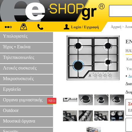
Login / Εγγραφή
Αρχική
>
Λευκ
Υπολογιστές
Ε
Ήχος • Εικόνα
HAP
Τηλεπικοινωνίες
Κατ
Λευκές συσκευές
Υπο
•
Δε
Μικροσυσκευές
Δια
Εργαλεία
Δωρ
Οργανα γυμναστικής
ΝΕΟ
Σ
Outdoor
Εδ
Μουσικά όργανα
Security