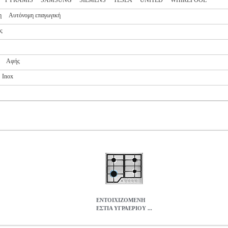
PYRAMIS
SAMSUNG
SIEMENS
TESLA
UNITED
WHIRLPOOL
η
Αυτόνομη επαγωγική
ς
Αφής
Inox
ΕΝΤΟΙΧΙΖΟΜΕΝΗ
ΕΣΤΙΑ ΥΓΡΑΕΡΙΟΥ ...