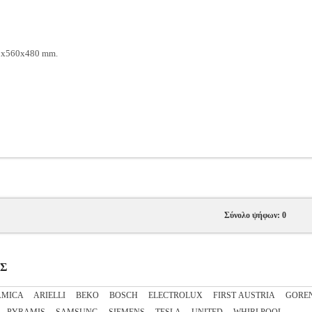
x560x480 mm.
Σύνολο ψήφων: 0
ΕΣ
AMICA
ARIELLI
BEKO
BOSCH
ELECTROLUX
FIRST AUSTRIA
GORE