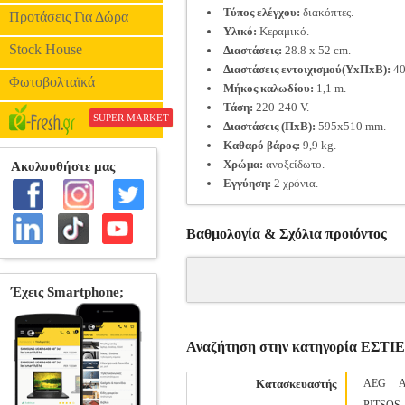
Τύπος ελέγχου:
διακόπτες.
Προτάσεις Για Δώρα
Υλικό:
Κεραμικό.
Stock House
Διαστάσεις:
28.8 x 52 cm.
Διαστάσεις εντοιχισμού(ΥxΠxΒ):
40
Φωτοβολταϊκά
Μήκος καλωδίου:
1,1 m.
Τάση:
220-240 V.
SUPER MARKET
Διαστάσεις (ΠxΒ):
595x510 mm.
Καθαρό βάρος:
9,9 kg.
Χρώμα:
ανοξείδωτο.
Εγγύηση:
2 χρόνια.
Βαθμολογία & Σχόλια προιόντος
Αναζήτηση στην κατηγορία ΕΣΤΙ
Κατασκευαστής
AEG