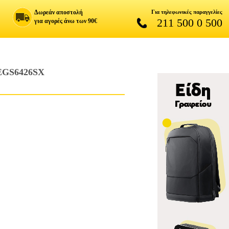
Δωρεάν αποστολή
Για τηλεφωνικές παραγγελίες
211 500 0 500
για αγορές άνω των 90€
GS6426SX