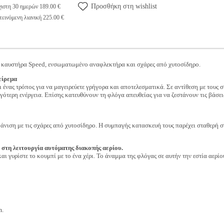
Προσθήκη στη wishlist
ιστη 30 ημερών 189.00 €
εινόμενη λιανική 225.00 €
ε καυστήρα Speed, ενσωματωμένο αναφλεκτήρα και σχάρες από χυτοσίδηρο.
είρεμα
 ένας τρόπος για να μαγειρεύετε γρήγορα και αποτελεσματικά. Σε αντίθεση με τους 
ότερη ενέργεια. Επίσης κατευθύνουν τη φλόγα απευθείας για να ζεστάνουν τις βάσε
άνιση με τις σχάρες από χυτοσίδηρο. Η συμπαγής κατασκευή τους παρέχει σταθερή σ
 στη λειτουργία αυτόματης διακοπής αερίου.
αι γυρίστε το κουμπί με το ένα χέρι. Το άναμμα της φλόγας σε αυτήν την εστία αερίο
m.