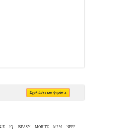
Σχολιάστε και ψηφίστε
NJE
IQ
ISEASY
MORITZ
MPM
NEFF