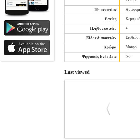
PITSOS
Τύπος εστίας
Αυτόνομ
Εστίες
Κεραμικέ
Πλήθος εστιών
4
Είδος διακοπτών
Σταθεροί
Χρώμα
Μαύρο
Ψηφιακές Ενδείξεις
Ναι
Last viewed