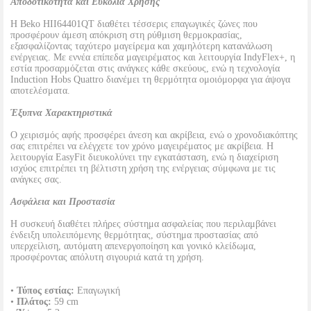
Αποδοτικότητα και Ευκολία Χρήσης
Η Beko HII64401QT διαθέτει τέσσερις επαγωγικές ζώνες που
προσφέρουν άμεση απόκριση στη ρύθμιση θερμοκρασίας,
εξασφαλίζοντας ταχύτερο μαγείρεμα και χαμηλότερη κατανάλωση
ενέργειας. Με εννέα επίπεδα μαγειρέματος και λειτουργία IndyFlex+, η
εστία προσαρμόζεται στις ανάγκες κάθε σκεύους, ενώ η τεχνολογία
Induction Hobs Quattro διανέμει τη θερμότητα ομοιόμορφα για άψογα
αποτελέσματα.
Έξυπνα Χαρακτηριστικά
Ο χειρισμός αφής προσφέρει άνεση και ακρίβεια, ενώ ο χρονοδιακόπτης
σας επιτρέπει να ελέγχετε τον χρόνο μαγειρέματος με ακρίβεια. Η
λειτουργία EasyFit διευκολύνει την εγκατάσταση, ενώ η διαχείριση
ισχύος επιτρέπει τη βέλτιστη χρήση της ενέργειας σύμφωνα με τις
ανάγκες σας.
Ασφάλεια και Προστασία
Η συσκευή διαθέτει πλήρες σύστημα ασφαλείας που περιλαμβάνει
ένδειξη υπολειπόμενης θερμότητας, σύστημα προστασίας από
υπερχείλιση, αυτόματη απενεργοποίηση και γονικό κλείδωμα,
προσφέροντας απόλυτη σιγουριά κατά τη χρήση.
•
Τύπος εστίας:
Επαγωγική
•
Πλάτος:
59 cm