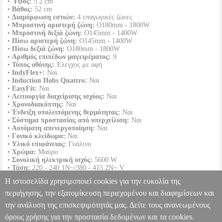
•
Ύψος:
5.2 cm
•
Βάθος:
52 cm
•
Διαμόρφωση εστιών:
4 επαγωγικές ζώνες
•
Μπροστινή αριστερή ζώνη:
O180mm - 1800W
•
Μπροστινή δεξιά ζώνη:
O145mm - 1400W
•
Πίσω αριστερή ζώνη:
O145mm - 1400W
•
Πίσω δεξιά ζώνη:
O180mm - 1800W
•
Αριθμός επιπέδων μαγειρέματος:
9
•
Τύπος οθόνης:
Έλεγχος με αφή
•
IndyFlex+:
Ναι
•
Induction Hobs Quattro:
Ναι
•
EasyFit:
Ναι
•
Λειτουργία διαχείρισης ισχύος:
Ναι
•
Χρονοδιακόπτης:
Ναι
•
Ένδειξη υπολειπόμενης θερμότητας:
Ναι
•
Σύστημα προστασίας από υπερχείλιση:
Ναι
•
Αυτόματη απενεργοποίηση:
Ναι
•
Γονικό κλείδωμα:
Ναι
•
Υλικό επιφάνειας:
Γυάλινο
•
Χρώμα:
Μαύρο
•
Συνολική ηλεκτρική ισχύς:
5600 W
•
Τάση:
220 - 240 1N~/380 - 415 2N~ V
•
Συχνότητα:
50 Hz
Η ιστοσελίδα χρησιμοποιεί cookies για την ευκολία της
•
Βάρος:
8.9 kg
•
Εγγύηση:
2 χρόνια.
περιήγησης, την εξατομίκευση περιεχομένου και διαφημίσεων και
την ανάλυση της επισκεψιμότητάς μας. Δείτε τους ανανεωμένους
ΕΝΤΟΙΧΙΖΟΜΕΝΗ ΕΠΑΓΩΓΙΚΗ ΕΣΤΙΑ BEKO HII64401QT
HAP.710487
HAP.710487
BEKO
BEKO
ΕΣΤΙΕΣ
Κατηγορία:
όρους χρήσης για την προστασία δεδομένων και τα cookies.