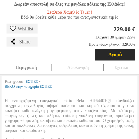
Δωρεάν αποστολή σε όλες τις μεγάλες πόλεις της Ελλάδας!
Σταθερά Χαμηλές Τιμές!
Εδώ θα βρείτε κάθε μέρα τις πιο ανταγωνιστικές τιμές
229.00 €
Wishlist
Ελάχιστη 30 ημερών 229 €
Share
Προτεινόμενη λιανική 329.00 €
Αγορά
Περιγραφή
Αξιολόγηση
Σχετικά
Κατηγορία:
•
ΕΣΤΙΕΣ
BEKO στην κατηγορία ΕΣΤΙΕΣ
Η εντοιχιζόμενη επαγωγική εστία Beko HII64401QT συνδυάζει
σύγχρονη τεχνολογία, υψηλή απόδοση και κομψό σχεδιασμό για να
καλύψει κάθε ανάγκη μαγειρέματος στην κουζίνα σας. Με τέσσερις
επαγωγικές ζώνες και πλήρως επίπεδη γυάλινη επιφάνεια, προσφέρει
γρήγορη θέρμανση, ακρίβεια και ευκολία καθαρισμού. Ο χειρισμός αφής
και οι πολλαπλές λειτουργίες ασφαλείας καθιστούν τη χρήση της απλή,
ασφαλή και αποδοτική.