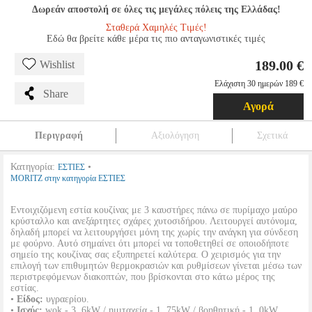
Δωρεάν αποστολή σε όλες τις μεγάλες πόλεις της Ελλάδας!
Σταθερά Χαμηλές Τιμές!
Εδώ θα βρείτε κάθε μέρα τις πιο ανταγωνιστικές τιμές
189.00 €
Wishlist
Ελάχιστη 30 ημερών 189 €
Share
Αγορά
Περιγραφή
Αξιολόγηση
Σχετικά
Κατηγορία:
•
ΕΣΤΙΕΣ
MORITZ στην κατηγορία ΕΣΤΙΕΣ
Εντοιχιζόμενη εστία κουζίνας με 3 καυστήρες πάνω σε πυρίμαχο μαύρο
κρύσταλλο και ανεξάρτητες σχάρες χυτοσιδήρου. Λειτουργεί αυτόνομα,
δηλαδή μπορεί να λειτουργήσει μόνη της χωρίς την ανάγκη για σύνδεση
με φούρνο. Αυτό σημαίνει ότι μπορεί να τοποθετηθεί σε οποιοδήποτε
σημείο της κουζίνας σας εξυπηρετεί καλύτερα. Ο χειρισμός για την
επιλογή των επιθυμητών θερμοκρασιών και ρυθμίσεων γίνεται μέσω των
περιστρεφόμενων διακοπτών, που βρίσκονται στο κάτω μέρος της
εστίας.
•
Είδος:
υγραερίου.
•
Ισχύς:
wok - 3, 6kW / ημιταχεία - 1, 75kW / βοηθητική - 1, 0kW.