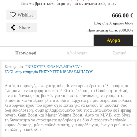
Εδώ θα βρείτε κάθε μέρα τις πιο ανταγωνιστικές τιμές
666.00 €
Wishlist
Ελάχιστη 30 ημερών 666 €
Share
Προτεινόμενη λιανική 680.00 €
Αγορά
Περιγραφή
Αξιολόγηση
Σχετικά
Κατηγορία:
•
ΕΝΙΣΧΥΤΕΣ ΚΙΘΑΡΑΣ-ΜΠΑΣΟΥ
ENGL στην κατηγορία ΕΝΙΣΧΥΤΕΣ ΚΙΘΑΡΑΣ-ΜΠΑΣΟΥ
Αυτός ο συμπαγής ενισχυτής tube-driven προσφέρει το τέλειο ύφος σε
ένα φαινομενικά φορητό πακέτο! Είτε η έκδοση, το Combo ή το Head,
είναι ο ιδανικός σας βοηθός για να παίζετε συναυλίες, να γράφετε σε
στούντιο και να εξασκήστε στο σπίτι. Έρχεται με μια σειρά από βολικές
λειτουργίες ήχου που έχουν σχεδιαστεί για να κάνουν τη μουσική σας
ζωή ευκολότερη, συμπεριλαμβανομένου του ενσωματωμένου εφέ spring
reverb, Gain Boost και Master Volume Boost. Αυτό το M.V.B. σας δίνει
τη δυνατότητα να αποκτήσετε πρόσβαση σε δύο διαφορετικά επίπεδα
κύριας έντασης, μέσω ποδοδιακόπτη, για παράδειγμα, ένα για ρυθμό και
το άλλο για καλώδια.