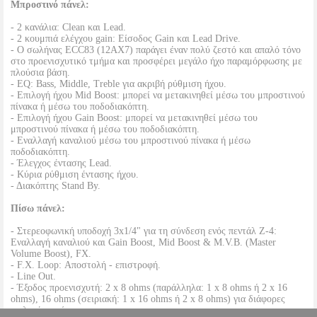
Μπροστινό πάνελ:
- 2 κανάλια: Clean και Lead.
- 2 κουμπιά ελέγχου gain: Είσοδος Gain και Lead Drive.
- Ο σωλήνας ECC83 (12AX7) παράγει έναν πολύ ζεστό και απαλό τόνο
στο προενισχυτικό τμήμα και προσφέρει μεγάλο ήχο παραμόρφωσης με
πλούσια βάση.
- EQ: Bass, Middle, Treble για ακριβή ρύθμιση ήχου.
- Επιλογή ήχου Mid Boost: μπορεί να μετακινηθεί μέσω του μπροστινού
πίνακα ή μέσω του ποδοδιακόπτη.
- Επιλογή ήχου Gain Boost: μπορεί να μετακινηθεί μέσω του
μπροστινού πίνακα ή μέσω του ποδοδιακόπτη.
- Εναλλαγή καναλιού μέσω του μπροστινού πίνακα ή μέσω
ποδοδιακόπτη.
- Έλεγχος έντασης Lead.
- Κύρια ρύθμιση έντασης ήχου.
- Διακόπτης Stand By.
Πίσω πάνελ:
- Στερεοφωνική υποδοχή 3x1/4" για τη σύνδεση ενός πεντάλ Z-4:
Εναλλαγή καναλιού και Gain Boost, Mid Boost & M.V.B. (Master
Volume Boost), FX.
- F.X. Loop: Αποστολή - επιστροφή.
- Line Out.
- Έξοδος προενισχυτή: 2 x 8 ohms (παράλληλα: 1 x 8 ohms ή 2 x 16
ohms), 16 ohms (σειριακή: 1 x 16 ohms ή 2 x 8 ohms) για διάφορες
επιλογές ηχείων.