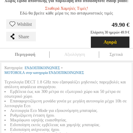
Χωρίς έξοδα αποστολής για παραλαβή από οποιοδήποτε eshop point!
Σταθερά Χαμηλές Τιμές!
Εδώ θα βρείτε κάθε μέρα τις πιο ανταγωνιστικές τιμές
49.90 €
Wishlist
Ελάχιστη 30 ημερών 49.9 €
Share
Αγορά
Περιγραφή
Αξιολόγηση
Σχετικά
Κατηγορία:
•
ΕΝΔΟΕΠΙΚΟΙΝΩΝΙΕΣ
MOTOROLA στην κατηγορία ΕΝΔΟΕΠΙΚΟΙΝΩΝΙΕΣ
Τεχνολογία DECT 1.8 GHz που εξασφαλίζει μηδενικές παρεμβολές και
απόλυτη ασφάλεια απορρήτου.
Εμβέλεια έως και 300 μέτρα σε εξωτερικό χώρο και 50 μέτρα σε
εσωτερικό χώρο.
Επαναφορτιζόμενη μονάδα γονέα με μεγάλη αυτονομία μέχρι 10h σε
λειτουργία Eco.
Λειτουργία Eco Mode για εξοικονόμηση μπαταρίας.
Ρυθμιζόμενη ένταση ήχου.
Μικρόφωνο υψηλής ευαισθησίας.
Ειδοποίηση εκτός εμβέλειας και χαμηλής μπαταρίας.
Ειδοποίηση ανίχνευσης ήχου.