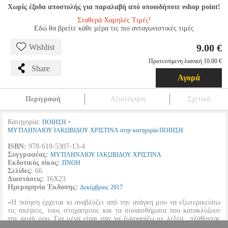
Χωρίς έξοδα αποστολής για παραλαβή από οποιοδήποτε eshop point!
Σταθερά Χαμηλές Τιμές!
Εδώ θα βρείτε κάθε μέρα τις πιο ανταγωνιστικές τιμές
9.00 €
Wishlist
Προτεινόμενη λιανική 10.00 €
Share
Αγορά
Περιγραφή
Αξιολόγηση
Σχετικά
Κατηγορία:
•
ΠΟΙΗΣΗ
ΜΥΤΙΛΗΝΑΙΟΥ ΙΑΚΩΒΙΔΟΥ ΧΡΙΣΤΙΝΑ στην κατηγορία ΠΟΙΗΣΗ
ISBN:
978-618-5307-13-4
Συγγραφέας:
ΜΥΤΙΛΗΝΑΙΟΥ ΙΑΚΩΒΙΔΟΥ ΧΡΙΣΤΙΝΑ
Εκδοτικός οίκος:
ΠΝΟΗ
Σελίδες:
66
Διαστάσεις:
16Χ23
Ημερομηνία Έκδοσης:
Δεκέμβριος
2017
«Η ποίηση έρχεται κι αναβλύζει από την ανάγκη μου να εξωτερικεύσω
τις σκέψεις, τους στοχασμούς και τα συναισθήματα που κατακλύζουν
την ψυχή μου. Για μένα είναι σαν να ζωγραφίζω με λέξεις, πλάθοντας
λυρικά εικόνες, που με ταξιδεύουν στους κόσμους του ονείρου και του