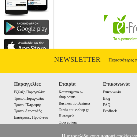
μεγαλείο και ο ζόφος του 1913... 
στεφανώσουν τους Έλληνες φαντάρους που
στη φούρια της ομορφιάς της, με το χνο
θεό, πιστεύοντας ακράδαντα ότι θα την π
απλώσει το χέρι, να σταματήσει την ανήκ
και να της παίρνει το κεφάλι, 
NEWSLETTER
Περισσότερες 
Παραγγελίες
Εταιρία
Επικοινωνία
Εξέλιξη Παραγγελίας
Καταστήματα e-
Επικοινωνία
shop points
Τρόποι Παραγγελίας
Blog
Business To Business
Τρόποι Πληρωμής
FAQ
Τα νέα του e-shop.gr
Τρόποι Αποστολής
Feedback
Η εταιρεία
Επιστροφές Προιόντων
Οροι χρήσης
Cookies
Η ιστοσελίδα χρησιμοποιεί cookies γι