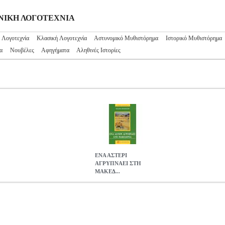
ΛΗΝΙΚΗ ΛΟΓΟΤΕΧΝΙΑ
 Λογοτεχνία
Κλασική Λογοτεχνία
Αστυνομικό Μυθιστόρημα
Ιστορικό Μυθιστόρημα
α
Νουβέλες
Αφηγήματα
Αληθινές Ιστορίες
ΕΝΑ ΑΣΤΕΡΙ
ΑΓΡΥΠΝΑΕΙ ΣΤΗ
ΜΑΚΕΔ...
ΚΕΔΟΝΙΑ
BKS.0220766
BKS.0220766
ΜΕΤΣΙΜΕΝΙΔΗΣ ΘΑΝΑΣΗ
ΙΚΗ ΛΟΓΟΤΕΧΝΙΑ •ΜΕΤΣΙΜΕΝΙΔΗΣ ΘΑΝΑΣΗΣ στην κατηγορία 
ΗΣ ΘΑΝΑΣΗΣ Εκδοτικός οίκος: Σ. Ι. ΖΑΧΑΡΟΠΟΥΛΟΣ Σελίδες: 30
ει διαδοθεί ως τις πιο ακρινές γειτονιές: Σφαγή!... Θα ανασπάσει ο κ
και ταράζει. Φοβούνται πως θα δουν πάλι να πλέει στο αίμα το μοσκά