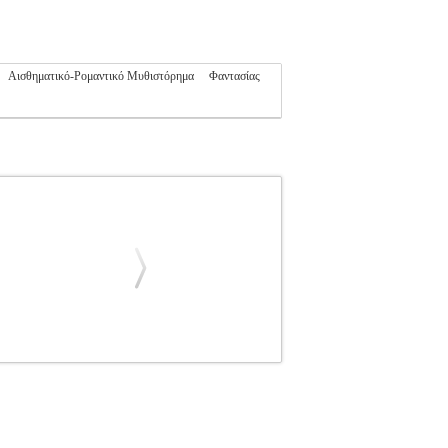
Αισθηματικό-Ρομαντικό Μυθιστόρημα
Φαντασίας
Σ
ΜΕΤΣΙΜΕΝΙΔΗΣ ΘΑΝΑΣΗΣ
ΕΛΛΗΝΙΚΗ
ΕΛΛΗΝΙΚΗ ΛΟΓΟΤΕΧΝΙΑ ISBN: 978-960-
4 Διαστάσεις: 14Χ21 Ημερομηνία Έκδοσης:
αμιτατζής το μαχαίρι από τη θήκη οι παλιοί
ρι. Η μητέρα θυμάται... Ξανάρχονται στο νου το