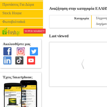
Προτάσεις Για Δώρα
Αναζήτηση στην κατηγορία ΕΛ
Stock House
Κατηγορία
Σύγχρονη
Φωτοβολταϊκά
Διηγήματ
SUPER MARKET
Last viewed
ΕΝΑ ΑΣΤΕΡΙ ΑΓΡΥΠΝΑΕΙ ΣΤΗ ΜΑ
ΛΟΓΟΤΕΧΝΙΑ
Κατηγορία: ΕΛΛΗΝ
208-885-2 Συγγραφέας: ΜΕΤΣΙΜΕΝΙΔ
Οκτώβριος 2014 Το φοβερό μαντάτο έχ
θυμούνται κι αναρριγούν. Ο φόβος σείει 