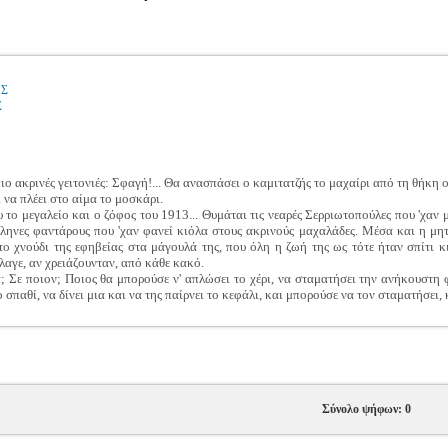
ΗΣ
Σ
πιο ακρινές γειτονιές: Σφαγή!... Θα ανασπάσει ο καμιτατζής το μαχαίρι από τη θήκη 
 να πλέει στο αίμα το μοσκάρι.
υ το μεγαλείο και ο ζόφος του 1913... Θυμάται τις νεαρές Σερριωτοπούλες που 'χα
ληνες φαντάρους που 'χαν φανεί κιόλα στους ακρινούς μαχαλάδες. Μέσα και η μητ
το χνούδι της εφηβείας στα μάγουλά της, που όλη η ζωή της ως τότε ήταν σπίτι 
λαγε, αν χρειάζουνταν, από κάθε κακό.
; Σε ποιον; Ποιος θα μπορούσε ν' απλώσει το χέρι, να σταματήσει την ανήκουστη φ
σπαθί, να δίνει μια και να της παίρνει το κεφάλι, και μπορούσε να τον σταματήσει, 
Σύνολο ψήφων: 0