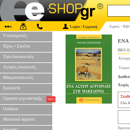
Login / Εγγραφή
Αρχική
>
Βιβλ
Υπολογιστές
ΕΝΑ
Ήχος • Εικόνα
BKS.0
Τηλεπικοινωνίες
Κατηγο
Λευκές συσκευές
Υποκατ
Διαθεσ
Μικροσυσκευές
Χωρίς 
Εργαλεία
Σταθ
Οργανα γυμναστικής
ΝΕΟ
Εδώ θα
Outdoor
Μουσικά όργανα
Προτεινό
Security