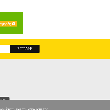
με στεφάνια δάφνης τα 'χαν πλέξει για να
ι η Ελένη, η αδερφή της, κορίτσι πράμα, πάνω
πίτι κι εκκλησία, αφιερωμένη ολοκληρωτικά στο
α στρέψει τώρα; Σε ποιον; Ποιος θα μπορούσε ν'
 σηκώνει το αιματοστάλαχτο σπαθί, να δίνει μια
Ι ΑΓΡΥΠΝΑΕΙ ΣΤΗ ΜΑΚΕΔΟΝΙΑ
αφημίσεων και την ανάλυση της