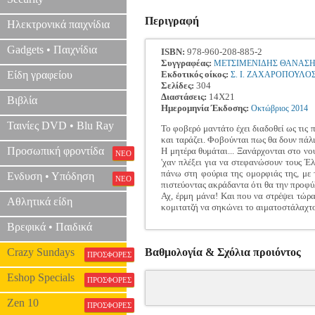
Περιγραφή
Ηλεκτρονικά παιχνίδια
Gadgets • Παιχνίδια
ISBN:
978-960-208-885-2
Συγγραφέας:
ΜΕΤΣΙΜΕΝΙΔΗΣ ΘΑΝΑΣ
Είδη γραφείου
Εκδοτικός οίκος:
Σ. Ι. ΖΑΧΑΡΟΠΟΥΛΟ
Σελίδες:
304
Διαστάσεις:
14Χ21
Βιβλία
Ημερομηνία Έκδοσης:
Οκτώβριος
2014
Ταινίες DVD • Blu Ray
Το φοβερό μαντάτο έχει διαδοθεί ως τις 
και ταράζει. Φοβούνται πως θα δουν πάλι
Προσωπική φροντίδα
Η μητέρα θυμάται... Ξανάρχονται στο νο
ΝΕΟ
'χαν πλέξει για να στεφανώσουν τους Έλ
πάνω στη φούρια της ομορφιάς της, με 
Ενδυση • Υπόδηση
ΝΕΟ
πιστεύοντας ακράδαντα ότι θα την προφύ
Αχ, έρμη μάνα! Και που να στρέψει τώρα
Αθλητικά είδη
κομιτατζή να σηκώνει το αιματοστάλαχτο 
Βρεφικά • Παιδικά
Crazy Sundays
Βαθμολογία & Σχόλια προιόντος
ΠΡΟΣΦΟΡΕΣ
Eshop Specials
ΠΡΟΣΦΟΡΕΣ
Zen 10
ΠΡΟΣΦΟΡΕΣ