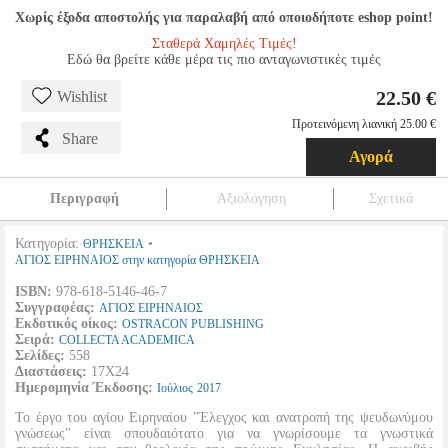
Χωρίς έξοδα αποστολής για παραλαβή από οποιοδήποτε eshop point!
Σταθερά Χαμηλές Τιμές!
Εδώ θα βρείτε κάθε μέρα τις πιο ανταγωνιστικές τιμές
22.50 €
Wishlist
Προτεινόμενη λιανική 25.00 €
Share
Αγορά
Περιγραφή
Αξιολόγηση
Σχετικά
Κατηγορία:
•
ΘΡΗΣΚΕΙΑ
ΑΓΙΟΣ ΕΙΡΗΝΑΙΟΣ στην κατηγορία ΘΡΗΣΚΕΙΑ
ISBN:
978-618-5146-46-7
Συγγραφέας:
ΑΓΙΟΣ ΕΙΡΗΝΑΙΟΣ
Εκδοτικός οίκος:
OSTRACON PUBLISHING
Σειρά:
COLLECTA ACADEMICA
Σελίδες:
558
Διαστάσεις:
17Χ24
Ημερομηνία Έκδοσης:
Ιούλιος
2017
Το έργο του αγίου Ειρηναίου "Έλεγχος και ανατροπή της ψευδωνύμου
γνώσεως" είναι σπουδαιότατο για να γνωρίσουμε τα γνωστικά