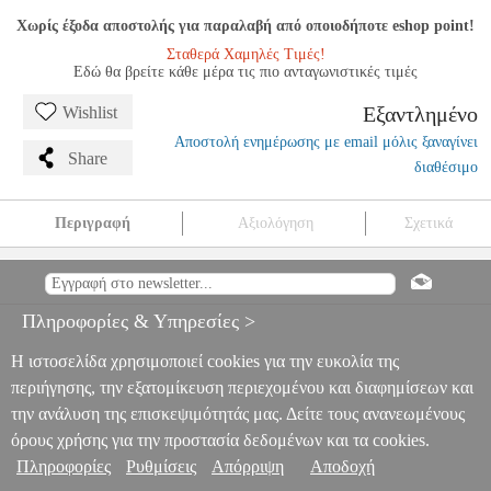
Χωρίς έξοδα αποστολής για παραλαβή από οποιοδήποτε eshop point!
Σταθερά Χαμηλές Τιμές!
Εδώ θα βρείτε κάθε μέρα τις πιο ανταγωνιστικές τιμές
Εξαντλημένο
Wishlist
Αποστολή ενημέρωσης με email μόλις ξαναγίνει
Share
διαθέσιμο
Περιγραφή
Αξιολόγηση
Σχετικά
ELECTRO-HARMONIX TONE CORSET ANALOG
COMPRESSOR ΠΕΤΑΛΙ
MSC.003507
MSC.003507
ELECTRO-
HARMONIX
ELECTRO-HARMONIX
ΕΦΕ - ΠΕΤΑΛΙΑ
Πληροφορίες & Υπηρεσίες >
ELECTRO-HARMONIX TONE CORSET ANALOG
COMPRESSOR ΠΕΤΑΛΙ
Η ιστοσελίδα χρησιμοποιεί cookies για την ευκολία της
0
περιήγησης, την εξατομίκευση περιεχομένου και διαφημίσεων και
την ανάλυση της επισκεψιμότητάς μας. Δείτε τους ανανεωμένους
όρους χρήσης για την προστασία δεδομένων και τα cookies.
Πληροφορίες
Ρυθμίσεις
Απόρριψη
Αποδοχή