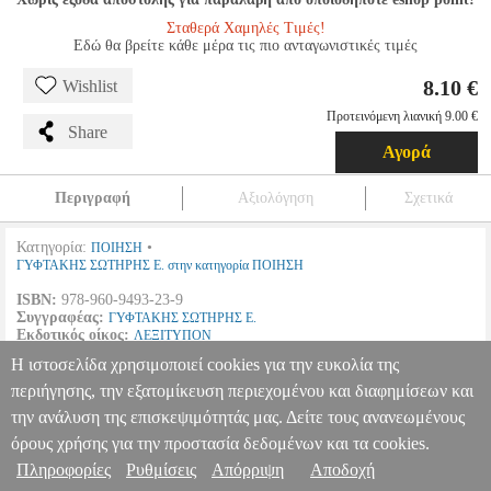
Σταθερά Χαμηλές Τιμές!
Εδώ θα βρείτε κάθε μέρα τις πιο ανταγωνιστικές τιμές
8.10 €
Wishlist
Προτεινόμενη λιανική 9.00 €
Share
Αγορά
Περιγραφή
Αξιολόγηση
Σχετικά
Κατηγορία:
•
ΠΟΙΗΣΗ
ΓΥΦΤΑΚΗΣ ΣΩΤΗΡΗΣ Ε. στην κατηγορία ΠΟΙΗΣΗ
ISBN:
978-960-9493-23-9
Συγγραφέας:
ΓΥΦΤΑΚΗΣ ΣΩΤΗΡΗΣ Ε.
Εκδοτικός οίκος:
ΛΕΞΙΤΥΠΟΝ
Σελίδες:
84
Η ιστοσελίδα χρησιμοποιεί cookies για την ευκολία της
Διαστάσεις:
17Χ24
Ημερομηνία Έκδοσης:
2010
περιήγησης, την εξατομίκευση περιεχομένου και διαφημίσεων και
την ανάλυση της επισκεψιμότητάς μας. Δείτε τους ανανεωμένους
ΕΛΒΕΤΟΙ ΠΟΙΗΤΕΣ
BKS.0958125
BKS.0958125
ΓΥΦΤΑΚΗΣ
ΣΩΤΗΡΗΣ Ε.
ΓΥΦΤΑΚΗΣ ΣΩΤΗΡΗΣ Ε.
ΠΟΙΗΣΗ
Κατηγορία:
όρους χρήσης για την προστασία δεδομένων και τα cookies.
ΠΟΙΗΣΗ •ΓΥΦΤΑΚΗΣ ΣΩΤΗΡΗΣ Ε. στην κατηγορία ΠΟΙΗΣΗ
Πληροφορίες
Ρυθμίσεις
Απόρριψη
Αποδοχή
Πληροφορίες & Υπηρεσίες >
ISBN: 978-960-9493-23-9 Συγγραφέας: ΓΥΦΤΑΚΗΣ ΣΩΤΗΡΗΣ Ε.