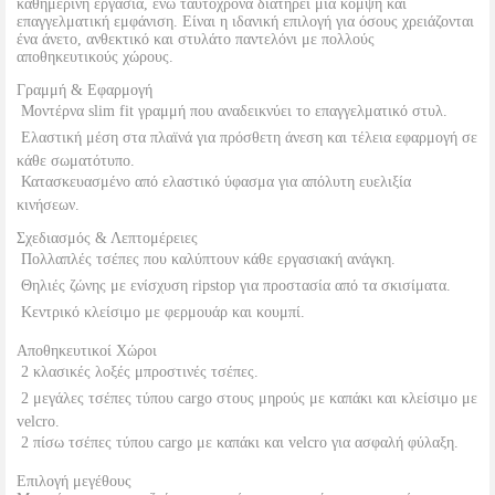
καθημερινή εργασία, ενώ ταυτόχρονα διατηρεί μια κομψή και
επαγγελματική εμφάνιση. Είναι η ιδανική επιλογή για όσους χρειάζονται
ένα άνετο, ανθεκτικό και στυλάτο παντελόνι με πολλούς
αποθηκευτικούς χώρους.
Γραμμή & Εφαρμογή
 Μοντέρνα slim fit γραμμή που αναδεικνύει το επαγγελματικό στυλ.
 Ελαστική μέση στα πλαϊνά για πρόσθετη άνεση και τέλεια εφαρμογή σε
κάθε σωματότυπο.
 Κατασκευασμένο από ελαστικό ύφασμα για απόλυτη ευελιξία
κινήσεων.
Σχεδιασμός & Λεπτομέρειες
 Πολλαπλές τσέπες που καλύπτουν κάθε εργασιακή ανάγκη.
 Θηλιές ζώνης με ενίσχυση ripstop για προστασία από τα σκισίματα.
 Κεντρικό κλείσιμο με φερμουάρ και κουμπί.
Αποθηκευτικοί Χώροι
 2 κλασικές λοξές μπροστινές τσέπες.
 2 μεγάλες τσέπες τύπου cargo στους μηρούς με καπάκι και κλείσιμο με
velcro.
 2 πίσω τσέπες τύπου cargo με καπάκι και velcro για ασφαλή φύλαξη.
Επιλογή μεγέθους