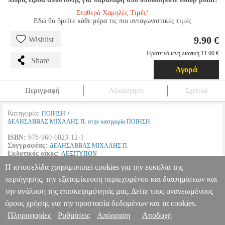
Σταθερά Χαμηλές Τιμές!
Εδώ θα βρείτε κάθε μέρα τις πιο ανταγωνιστικές τιμές
9.90 €
Wishlist
Προτεινόμενη λιανική 11.00 €
Share
Αγορά
Περιγραφή
Αξιολόγηση
Σχετικά
Κατηγορία:
•
ΠΟΙΗΣΗ
ΔΕΛΗΣΑΒΒΑΣ ΜΙΧΑΛΗΣ Π. στην κατηγορία ΠΟΙΗΣΗ
ISBN:
978-960-6823-12-1
Συγγραφέας:
ΔΕΛΗΣΑΒΒΑΣ ΜΙΧΑΛΗΣ Π.
Εκδοτικός οίκος:
ΛΕΞΙΤΥΠΟΝ
Σελίδες:
60
Η ιστοσελίδα χρησιμοποιεί cookies για την ευκολία της
Διαστάσεις:
14Χ20, 5
Ημερομηνία Έκδοσης:
2008
περιήγησης, την εξατομίκευση περιεχομένου και διαφημίσεων και
την ανάλυση της επισκεψιμότητάς μας. Δείτε τους ανανεωμένους
ΕΚ ΠΑΡΑΛΛΗΛΟΥ ΚΑΙ ΕΝ ΑΝΤΙΘΕΣΕΙ
BKS.0958118
BKS.0958118
ΔΕΛΗΣΑΒΒΑΣ ΜΙΧΑΛΗΣ Π.
ΔΕΛΗΣΑΒΒΑΣ
όρους χρήσης για την προστασία δεδομένων και τα cookies.
ΜΙΧΑΛΗΣ Π.
ΠΟΙΗΣΗ
Κατηγορία: ΠΟΙΗΣΗ
Πληροφορίες
Ρυθμίσεις
Απόρριψη
Αποδοχή
Πληροφορίες & Υπηρεσίες >
•ΔΕΛΗΣΑΒΒΑΣ ΜΙΧΑΛΗΣ Π. στην κατηγορία ΠΟΙΗΣΗ ISBN: