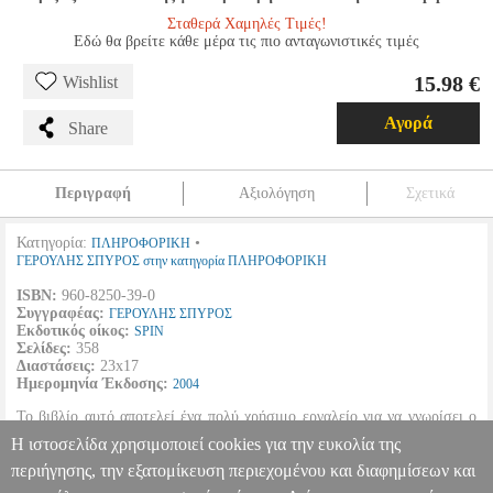
Σταθερά Χαμηλές Τιμές!
Εδώ θα βρείτε κάθε μέρα τις πιο ανταγωνιστικές τιμές
15.98 €
Wishlist
Αγορά
Share
Περιγραφή
Αξιολόγηση
Σχετικά
Κατηγορία:
•
ΠΛΗΡΟΦΟΡΙΚΗ
ΓΕΡΟΥΛΗΣ ΣΠΥΡΟΣ στην κατηγορία ΠΛΗΡΟΦΟΡΙΚΗ
ISBN:
960-8250-39-0
Συγγραφέας:
ΓΕΡΟΥΛΗΣ ΣΠΥΡΟΣ
Εκδοτικός οίκος:
SPIN
Σελίδες:
358
Διαστάσεις:
23x17
Ημερομηνία Έκδοσης:
2004
Το βιβλίο αυτό αποτελεί ένα πολύ χρήσιμο εργαλείο για να γνωρίσει ο
αναγνώστης τη γλώσσα. Είναι γραμμένο απλά και περιέχει πλήθος
Η ιστοσελίδα χρησιμοποιεί cookies για την ευκολία της
παραδειγμάτων.
περιήγησης, την εξατομίκευση περιεχομένου και διαφημίσεων και