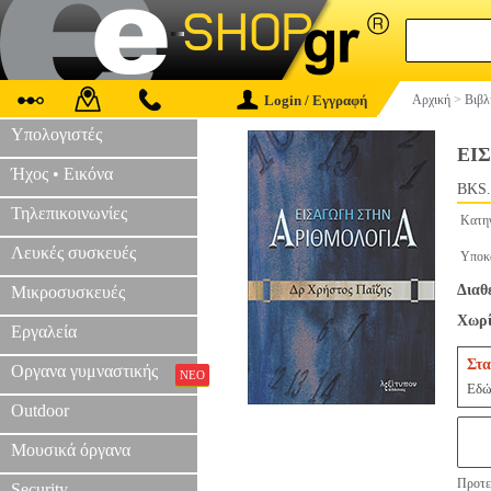
Login / Εγγραφή
Αρχική
>
Βιβλ
Υπολογιστές
ΕΙ
Ήχος • Εικόνα
BKS.
Τηλεπικοινωνίες
Κατη
Λευκές συσκευές
Υποκ
Διαθ
Μικροσυσκευές
Χωρί
Εργαλεία
Στα
Οργανα γυμναστικής
ΝΕΟ
Εδώ 
Outdoor
Μουσικά όργανα
Προτει
Security