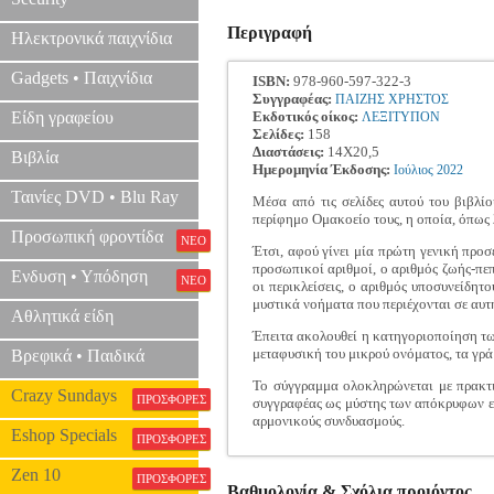
Περιγραφή
Ηλεκτρονικά παιχνίδια
Gadgets • Παιχνίδια
ISBN:
978-960-597-322-3
Συγγραφέας:
ΠΑΙΖΗΣ ΧΡΗΣΤΟΣ
Είδη γραφείου
Εκδοτικός οίκος:
ΛΕΞΙΤΥΠΟΝ
Σελίδες:
158
Διαστάσεις:
14Χ20,5
Βιβλία
Ημερομηνία Έκδοσης:
Ιούλιος
2022
Ταινίες DVD • Blu Ray
Μέσα από τις σελίδες αυτού του βιβλίο
περίφημο Ομακοείο τους, η οποία, όπως λέ
Προσωπική φροντίδα
ΝΕΟ
Έτσι, αφού γίνει μία πρώτη γενική προσ
προσωπικοί αριθμοί, ο αριθμός ζωής-πεπρ
Ενδυση • Υπόδηση
ΝΕΟ
οι περικλείσεις, ο αριθμός υποσυνείδητ
μυστικά νοήματα που περιέχονται σε αυτ
Αθλητικά είδη
Έπειτα ακολουθεί η κατηγοριοποίηση τω
μεταφυσική του μικρού ονόματος, τα γρά
Βρεφικά • Παιδικά
Το σύγγραμμα ολοκληρώνεται με πρακτι
Crazy Sundays
ΠΡΟΣΦΟΡΕΣ
συγγραφέας ως μύστης των απόκρυφων επ
αρμονικούς συνδυασμούς.
Eshop Specials
ΠΡΟΣΦΟΡΕΣ
Zen 10
ΠΡΟΣΦΟΡΕΣ
Βαθμολογία & Σχόλια προιόντος