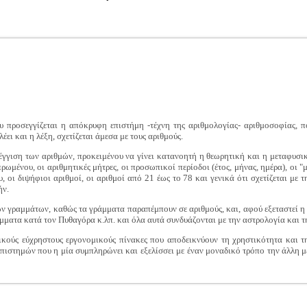
υ προσεγγίζεται η απόκρυφη επιστήμη -τέχνη της αριθμολογίας- αριθμοσοφίας, π
ει και η λέξη, σχετίζεται άμεσα με τους αριθμούς.
έγγιση των αριθμών, προκειμένου να γίνει κατανοητή η θεωρητική και η μεταφυσι
ωμένου, οι αριθμητικές μήτρες, οι προσωπικοί περίοδοι (έτος, μήνας, ημέρα), οι "μ
ου, οι διψήφιοι αριθμοί, οι αριθμοί από 21 έως το 78 και γενικά ότι σχετίζεται μ
ήν.
ν γραμμάτων, καθώς τα γράμματα παραπέμπουν σε αριθμούς, και, αφού εξεταστεί η
μματα κατά τον Πυθαγόρα κ.λπ. και όλα αυτά συνδυάζονται με την αστρολογία και τ
κούς εύχρηστους εργονομικούς πίνακες που αποδεικνύουν τη χρηστικότητα και 
ιστημών που η μία συμπληρώνει και εξελίσσει με έναν μοναδικό τρόπο την άλλη μ