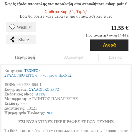
Χωρίς έξοδα αποστολής για παραλαβή από οποιοδήποτε eshop point!
Σταθερά Χαμηλές Τιμές!
Εδώ θα βρείτε κάθε μέρα τις πιο ανταγωνιστικές τιμές
11.55 €
Wishlist
Προτεινόμενη λιανική 14.44 €
Share
Αγορά
Περιγραφή
Αξιολόγηση
Σχετικά
Κατηγορία:
•
ΤΕΧΝΕΣ
ΣΥΛΛΟΓΙΚΟ ΕΡΓΟ στην κατηγορία ΤΕΧΝΕΣ
ISBN:
960-325-664-1
Συγγραφέας:
ΣΥΛΛΟΓΙΚΟ ΕΡΓΟ
Εκδοτικός οίκος:
ΑΓΡΑ
Μετάφραση:
ΑΓΑΠΗΤΟΣ ΠΑΝΑΓΙΩΤΗΣ
Σελίδες:
770
Διαστάσεις:
13x21
Ημερομηνία Έκδοσης:
2006
ΕΞΙ ΒΥΖΑΝΤΙΝΕΣ ΠΕΡΙΓΡΑΦΕΣ ΕΡΓΩΝ ΤΕΧΝΗΣ
Το βιβλίο αυτό, πέρα από ένα εισαγωγικό δοκίμιο για την έκφραση στην