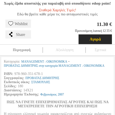
Χωρίς έξοδα αποστολής για παραλαβή από οποιοδήποτε eshop point!
Σταθερά Χαμηλές Τιμές!
Εδώ θα βρείτε κάθε μέρα τις πιο ανταγωνιστικές τιμές
11.30 €
Wishlist
Προτεινόμενη λιανική 12.55 €
Share
Αγορά
Περιγραφή
Αξιολόγηση
Σχετικά
Κατηγορία:
•
MANAGEMENT - ΟΙΚΟΝΟΜΙΚΑ
ΠΡΟΒΑΤΑΣ ΔΗΜΗΤΡΗΣ στην κατηγορία MANAGEMENT - ΟΙΚΟΝΟΜΙΚΑ
ISBN:
978-960-351-678-1
Συγγραφέας:
ΠΡΟΒΑΤΑΣ ΔΗΜΗΤΡΗΣ
Εκδοτικός οίκος:
ΣΤΑΜΟΥΛΗΣ
Σελίδες:
180
Διαστάσεις:
14Χ21
Ημερομηνία Έκδοσης:
Φεβρουάριος
2007
ΠΩΣ ΝΑ ΓΙΝΕΤΕ ΕΠΙΧΕΙΡΗΜΑΤΙΑΣ ΑΓΡΟΤΗΣ ΚΑΙ ΠΩΣ ΝΑ
ΜΕΤΑΤΡΕΠΕΤΕ ΤΗΝ ΑΓΡΟΤΙΚΗ ΕΠΙΧΕΙΡΗΣΗ
Η σύγχρονη ελληνική γεωργία χαρακτηρίζεται από συνεχώς αυξανόμενο