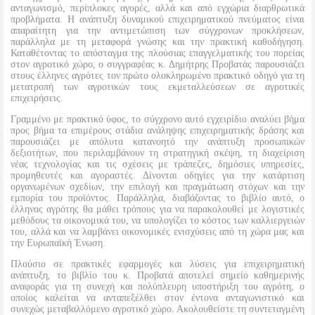
ανταγωνισμό, περίπλοκες αγορές, αλλά και από εγχώρια διαρθρωτικά
προβλήματα. Η ανάπτυξη δυναμικού επιχειρηματικού πνεύματος είναι
απαραίτητη για την αντιμετώπιση των σύγχρονων προκλήσεων,
παράλληλα με τη μεταφορά γνώσης και την πρακτική καθοδήγηση.
Καταθέτοντας το απόσταγμα της πλούσιας επαγγελματικής του πορείας
στον αγροτικό χώρο, ο συγγραφέας κ. Δημήτρης Προβατάς παρουσιάζει
στους έλληνες αγρότες τον πρώτο ολοκληρωμένο πρακτικό οδηγό για τη
μετατροπή των αγροτικών τους εκμεταλλεύσεων σε αγροτικές
επιχειρήσεις.
Γραμμένο με πρακτικό ύφος, το σύγχρονο αυτό εγχειρίδιο αναλύει βήμα
προς βήμα τα επιμέρους στάδια ανάληψης επιχειρηματικής δράσης και
παρουσιάζει με απόλυτα κατανοητό την ανάπτυξη προσωπικών
δεξιοτήτων, που περιλαμβάνουν τη στρατηγική σκέψη, τη διαχείριση
νέας τεχνολογίας και τις σχέσεις με τράπεζες, δημόσιες υπηρεσίες,
προμηθευτές και αγοραστές. Δίνονται οδηγίες για την κατάρτιση
οργανωμένων σχεδίων, την επιλογή και πραγμάτωση στόχων και την
εμπορία του προϊόντος. Παράλληλα, διαβάζοντας το βιβλίο αυτό, ο
έλληνας αγρότης θα μάθει τρόπους για να παρακολουθεί με λογιστικές
μεθόδους τα οικονομικά του, να υπολογίζει το κόστος των καλλιεργειών
του, αλλά και να λαμβάνει οικονομικές ενισχύσεις από τη χώρα μας και
την Ευρωπαϊκή Ένωση.
Πλούσιο σε πρακτικές εφαρμογές και λύσεις για επιχειρηματική
ανάπτυξη, το βιβλίο του κ. Προβατά αποτελεί σημείο καθημερινής
αναφοράς για τη συνεχή και πολύπλευρη υποστήριξη του αγρότη, ο
οποίος καλείται να ανταπεξέλθει στον έντονα ανταγωνιστικό και
συνεχώς μεταβαλλόμενο αγροτικό χώρο. Ακολουθείστε τη συντεταγμένη