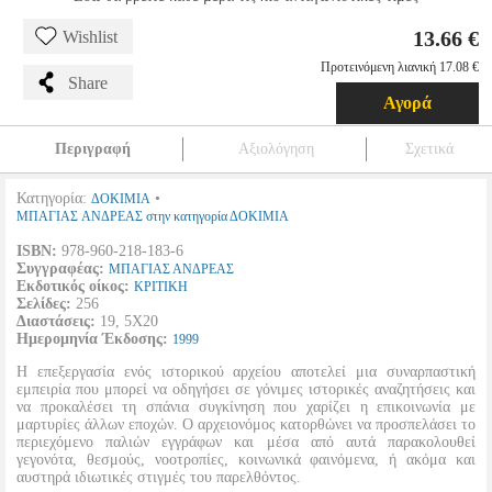
13.66 €
Wishlist
Προτεινόμενη λιανική 17.08 €
Share
Αγορά
Περιγραφή
Αξιολόγηση
Σχετικά
Κατηγορία:
•
ΔΟΚΙΜΙΑ
ΜΠΑΓΙΑΣ ΑΝΔΡΕΑΣ στην κατηγορία ΔΟΚΙΜΙΑ
ISBN:
978-960-218-183-6
Συγγραφέας:
ΜΠΑΓΙΑΣ ΑΝΔΡΕΑΣ
Εκδοτικός οίκος:
ΚΡΙΤΙΚΗ
Σελίδες:
256
Διαστάσεις:
19, 5Χ20
Ημερομηνία Έκδοσης:
1999
Η επεξεργασία ενός ιστορικού αρχείου αποτελεί μια συναρπαστική
εμπειρία που μπορεί να οδηγήσει σε γόνιμες ιστορικές αναζητήσεις και
να προκαλέσει τη σπάνια συγκίνηση που χαρίζει η επικοινωνία με
μαρτυρίες άλλων εποχών. Ο αρχειονόμος κατορθώνει να προσπελάσει το
περιεχόμενο παλιών εγγράφων και μέσα από αυτά παρακολουθεί
γεγονότα, θεσμούς, νοοτροπίες, κοινωνικά φαινόμενα, ή ακόμα και
αυστηρά ιδιωτικές στιγμές του παρελθόντος.