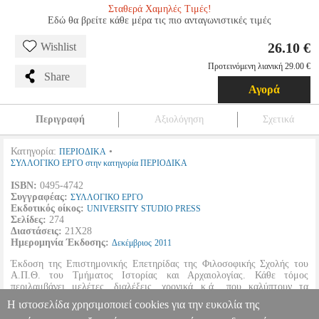
Σταθερά Χαμηλές Τιμές!
Εδώ θα βρείτε κάθε μέρα τις πιο ανταγωνιστικές τιμές
26.10 €
Wishlist
Προτεινόμενη λιανική 29.00 €
Share
Αγορά
Περιγραφή
Αξιολόγηση
Σχετικά
Κατηγορία:
•
ΠΕΡΙΟΔΙΚΑ
ΣΥΛΛΟΓΙΚΟ ΕΡΓΟ στην κατηγορία ΠΕΡΙΟΔΙΚΑ
ISBN:
0495-4742
Συγγραφέας:
ΣΥΛΛΟΓΙΚΟ ΕΡΓΟ
Εκδοτικός οίκος:
UNIVERSITY STUDIO PRESS
Σελίδες:
274
Διαστάσεις:
21Χ28
Ημερομηνία Έκδοσης:
Δεκέμβριος
2011
Έκδοση της Επιστημονικής Επετηρίδας της Φιλοσοφικής Σχολής του
Α.Π.Θ. του Τμήματος Ιστορίας και Αρχαιολογίας. Κάθε τόμος
περιλαμβάνει μελέτες, διαλέξεις, χρονικά κ.ά., που καλύπτουν τα
νεότερα στοιχεία και συμπεράσματα από τον χώρο της Ιστορίας και
Η ιστοσελίδα χρησιμοποιεί cookies για την ευκολία της
Αρχαιολογίας.