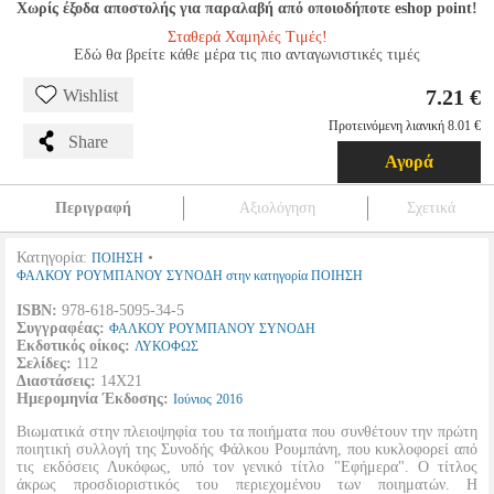
Χωρίς έξοδα αποστολής για παραλαβή από οποιοδήποτε eshop point!
Σταθερά Χαμηλές Τιμές!
Εδώ θα βρείτε κάθε μέρα τις πιο ανταγωνιστικές τιμές
7.21 €
Wishlist
Προτεινόμενη λιανική 8.01 €
Share
Αγορά
Περιγραφή
Αξιολόγηση
Σχετικά
Κατηγορία:
•
ΠΟΙΗΣΗ
ΦΑΛΚΟΥ ΡΟΥΜΠΑΝΟΥ ΣΥΝΟΔΗ στην κατηγορία ΠΟΙΗΣΗ
ISBN:
978-618-5095-34-5
Συγγραφέας:
ΦΑΛΚΟΥ ΡΟΥΜΠΑΝΟΥ ΣΥΝΟΔΗ
Εκδοτικός οίκος:
ΛΥΚΟΦΩΣ
Σελίδες:
112
Διαστάσεις:
14Χ21
Ημερομηνία Έκδοσης:
Ιούνιος
2016
Βιωματικά στην πλειοψηφία του τα ποιήματα που συνθέτουν την πρώτη
ποιητική συλλογή της Συνοδής Φάλκου Ρουμπάνη, που κυκλοφορεί από
τις εκδόσεις Λυκόφως, υπό τον γενικό τίτλο "Εφήμερα". Ο τίτλος
άκρως προσδιοριστικός του περιεχομένου των ποιηματών. Η