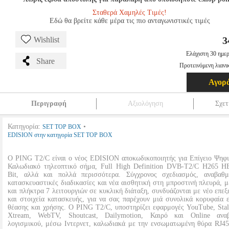
Σταθερά Χαμηλές Τιμές!
Εδώ θα βρείτε κάθε μέρα τις πιο ανταγωνιστικές τιμές
3
Wishlist
Ελάχιστη 30 ημερ
Share
Προτεινόμενη λιανι
Αγορ
Περιγραφή
Αξιολόγηση
Σχετ
Κατηγορία:
•
SET TOP BOX
EDISION στην κατηγορία SET TOP BOX
Ο PING T2/C είναι ο νέος EDISION αποκωδικοποιητής για Επίγειο Ψηφι
Καλωδιακό τηλεοπτικό σήμα, Full High Definition DVB-T2/C H265 
Bit, αλλά και πολλά περισσότερα. Σύγχρονος σχεδιασμός, αναβαθμ
κατασκευαστικές διαδικασίες και νέα αισθητική στη μπροστινή πλευρά, 
και πλήκτρα 7 λειτουργιών σε κυκλική διάταξη, συνδυάζονται με νέο επε
και στοιχεία κατασκευής, για να σας παρέχουν μιά συνολικά κορυφαία ε
θέασης και χρήσης. Ο PING T2/C, υποστηρίζει εφαρμογές YouTube, Stal
Xtream, WebTV, Shoutcast, Dailymotion, Καιρό και Online ανα
λογισμικού, μέσω Ιντερνετ, καλωδιακά με την ενσωματωμένη θύρα RJ45