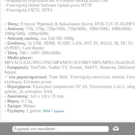
-Αναβάθμιση λογισμικού και λειτουργία Backup μέσω USB.
-Υποστήριξη Online Software Update μέσω HTTP.
-Υποστήριξη FAT32, NTFS.
•
Τύπος:
Επίγειος Ψηφιακός & Καλωδιακός Δέκτης DVB-T2/C H.265/HE
•
Ανάλυση:
576i, 576p, 720p/50Hz, 720p/60Hz, 1080i/50Hz, 1080i/60Hz,
1080p/50Hz, 1080p/60Hz.
•
Ανάλυση εικόνας:
έως Full HD 1080p.
•
Συνδέσεις:
2x USB, HDΜΙ, SCART, LAN, ANT IN, RS232, IR, DC 5V, 
(S/PDIF), Card Reader.
•
Τάση:
100 ~ 240V 50Hz/60Hz.
•
Media player:
MP3/AC3/AAC/JPEG/PNG/MP4/MOV/AVI/MKV/MPG/MPEG/Xvid/DviX
•
Εφαρμογές:
YouTube, Stalker TV, Xtream, WebTV, Shoutcast, Dailymot
Καιρός.
•
’λλα χαρακτηριστικά:
Τime Shift, Υποστήριξη υποτίτλων, teletext, Γονι
κλείδωμα, Ελληνικό μενού.
•
Περιεχόμενα:
Εξωτερικό τροφοδοτικό 5V 2Α, Τηλεκοντρόλ 2-σε-1, οδηγ
χρήσης, 2x μπαταρίες AAA.
•
Διαστάσεις:
145 x 110 x 35 mm.
•
Βάρος:
0.5 kg.
•
Χρώμα:
Μαύρο.
•
Εγγύηση:
2 χρόνια.
DOA 7 ημερών
EDISION PING T2/C FULL HD ΕΠΙΓΕΙΟΣ ΨΗΦΙΑΚΟΣ Κ
ΚΑΛΩΔΙΑΚΟΣ ΑΠΟΚΩΔΙΚΟΠΟΙΗΤΗΣ
PER.603429
PER.60