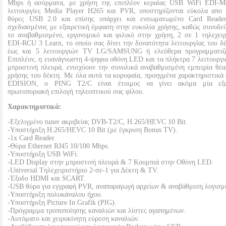
Mbps ή ασύρματα, με χρήση της επιπλέον κεραίας USB WiFi EDI-M
λειτουργίες Media Player Η265 και PVR, υποστηρίζονται εύκολα απο 
θύρες USB 2.0 και επίσης υπάρχει και ενσωματωμένο Card Reader
σχεδιασμένος με εξαιρετική έμφαση στην ευκολία χρήσης, καθώς συνοδεύ
το αναβαθμισμένο, εργονομικό και φιλικό στην χρήση, 2 σε 1 τηλεχειρ
EDI-RCU 3 Learn, το οποίο σας δίνει την δυνατότητα λειτουργίας του δ
έως και 5 λειτουργιών TV LG/SAMSUNG ή ελεύθερα προγραμματιζ
Επιπλέον, η ευανάγνωστη 4-ψηφια οθόνη LED και τα πλήκτρα 7 λειτουργι
μπροστινή πλευρά, ενισχύουν την συνολικά αναβαθμισμένη εμπειρία θέα
χρήσης του δέκτη. Με όλα αυτά τα κορυφαία, προηγμένα χαρακτηριστικά 
EDISION, ο PING T2/C είναι έτοιμος να γίνει ακόμα μία εξαι
πρωτοποριακή επιλογή τηλεοπτικού σας φίλου.
Χαρακτηριστικά:
-Εξελιγμένο tuner ακριβείας DVB-T2/C, H.265/HEVC 10 Bit.
-Υποστήριξη H.265/HEVC 10 Bit (με έγκριση Bonus TV).
-1x Card Reader.
-Θύρα Ethernet RJ45 10/100 Mbps.
-Υποστήριξη USB WiFi.
-LED Display στην μπροστινή πλευρά & 7 Κουμπιά στην Οθόνη LED.
-Universal Tηλεχειριστήριο 2-σε-1 για Δέκτη & TV.
-Έξοδο HDMI και SCART.
-USB θύρα για εγγραφή PVR, αναπαραγωγή αρχείων & αναβάθμιση λογισμ
-Υποστήριξη πολυκάναλου ήχου.
-Υποστήριξη Picture In Grafik (PIG).
-Πρόγραμμα τροποποίησης καναλιών και λίστες αγαπημένων.
-Αυτόματο και χειροκίνητη εύρεση καναλιών.