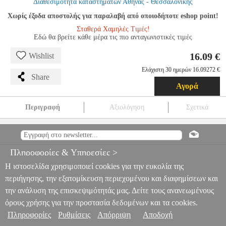
Διαθεσιμότητα καταστημάτων Αθήνας - Θεσσαλονίκης
Χωρίς έξοδα αποστολής για παραλαβή από οποιοδήποτε eshop point!
Σταθερά Χαμηλές Τιμές!
Εδώ θα βρείτε κάθε μέρα τις πιο ανταγωνιστικές τιμές
16.09 €
Wishlist
Ελάχιστη 30 ημερών 16.09272 €
Share
Αγορά
Περιγραφή
Αξιολόγηση
Σχετικά
''EASY SNAP'' CAR MOBILE PHONE HOLDER HAMA-201510
PER.241704
PER.241704
HAMA
HAMA
ΒΑΣΕΙΣ
ΑΥΤΟΚΙΝΗΤΟΥ
"EASY SNAP" CAR MOBILE PHONE
Πληροφορίες & Υπηρεσίες >
HOLDER HAMA-201510
16.09
Η ιστοσελίδα χρησιμοποιεί cookies για την ευκολία της
περιήγησης, την εξατομίκευση περιεχομένου και διαφημίσεων και
την ανάλυση της επισκεψιμότητάς μας. Δείτε τους ανανεωμένους
όρους χρήσης για την προστασία δεδομένων και τα cookies.
Πληροφορίες
Ρυθμίσεις
Απόρριψη
Αποδοχή