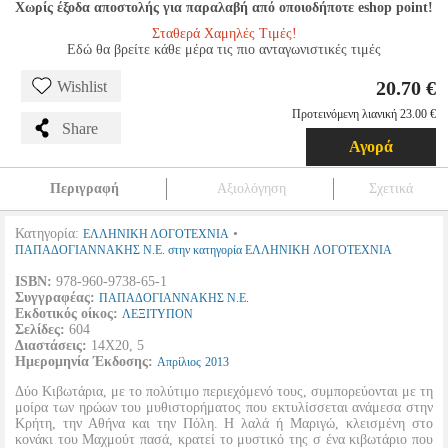
Χωρίς έξοδα αποστολής για παραλαβή από οποιοδήποτε eshop point!
Σταθερά Χαμηλές Τιμές!
Εδώ θα βρείτε κάθε μέρα τις πιο ανταγωνιστικές τιμές
20.70 €
Wishlist
Προτεινόμενη λιανική 23.00 €
Share
Αγορά
Περιγραφή
Αξιολόγηση
Σχετικά
Κατηγορία:
•
ΕΛΛΗΝΙΚΗ ΛΟΓΟΤΕΧΝΙΑ
ΠΑΠΑΔΟΓΙΑΝΝΑΚΗΣ Ν.Ε. στην κατηγορία ΕΛΛΗΝΙΚΗ ΛΟΓΟΤΕΧΝΙΑ
ISBN:
978-960-9738-65-1
Συγγραφέας:
ΠΑΠΑΔΟΓΙΑΝΝΑΚΗΣ Ν.Ε.
Εκδοτικός οίκος:
ΛΕΞΙΤΥΠΟΝ
Σελίδες:
604
Διαστάσεις:
14Χ20, 5
Ημερομηνία Έκδοσης:
Απρίλιος
2013
Δύο Κιβωτάρια, με το πολύτιμο περιεχόμενό τους, συμπορεύονται με τη
μοίρα των ηρώων του μυθιστορήματος που εκτυλίσσεται ανάμεσα στην
Κρήτη, την Αθήνα και την Πόλη. Η λαλά ή Μαριγώ, κλεισμένη στο
κονάκι του Μαχμούτ πασά, κρατεί το μυστικό της σ ένα κιβωτάριο που