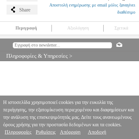
Αποστολή ενημέρωσης με email μόλις ξαναγίνει
Share
διαθέσιμο
Περιγραφή
Αξιολόγηση
Σχετικά
DUNLOP BL111P ΠΕΝΝΕΣ DIRTY DONNY (6 ΤΕΜΑΧΙΑ)
MSC.003686
MSC.003686
DUNLOP
DUNLOP
ΑΞΕΣΟΥΑΡ
ΚΙΘΑΡΑΣ-ΜΠΑΣΟΥ
DUNLOP BL111P ΠΕΝΝΕΣ DIRTY
Πληροφορίες & Υπηρεσίες >
DONNY (6 ΤΕΜΑΧΙΑ)
0
Η ιστοσελίδα χρησιμοποιεί cookies για την ευκολία της
περιήγησης, την εξατομίκευση περιεχομένου και διαφημίσεων και
την ανάλυση της επισκεψιμότητάς μας. Δείτε τους ανανεωμένους
όρους χρήσης για την προστασία δεδομένων και τα cookies.
Πληροφορίες
Ρυθμίσεις
Απόρριψη
Αποδοχή