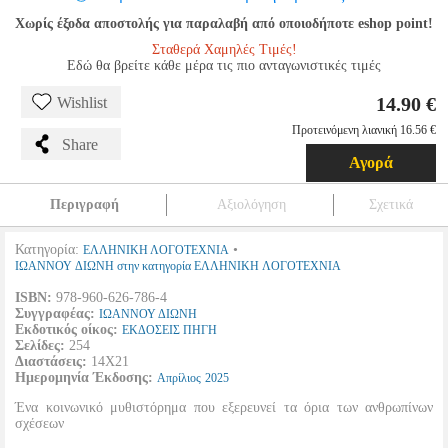
Χωρίς έξοδα αποστολής για παραλαβή από οποιοδήποτε eshop point!
Σταθερά Χαμηλές Τιμές!
Εδώ θα βρείτε κάθε μέρα τις πιο ανταγωνιστικές τιμές
14.90 €
Wishlist
Προτεινόμενη λιανική 16.56 €
Share
Αγορά
Περιγραφή
Αξιολόγηση
Σχετικά
Κατηγορία:
•
ΕΛΛΗΝΙΚΗ ΛΟΓΟΤΕΧΝΙΑ
ΙΩΑΝΝΟΥ ΔΙΩΝΗ στην κατηγορία ΕΛΛΗΝΙΚΗ ΛΟΓΟΤΕΧΝΙΑ
ISBN:
978-960-626-786-4
Συγγραφέας:
ΙΩΑΝΝΟΥ ΔΙΩΝΗ
Εκδοτικός οίκος:
ΕΚΔΟΣΕΙΣ ΠΗΓΗ
Σελίδες:
254
Διαστάσεις:
14Χ21
Ημερομηνία Έκδοσης:
Απρίλιος
2025
Ένα κοινωνικό μυθιστόρημα που εξερευνεί τα όρια των ανθρωπίνων
σχέσεων