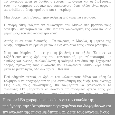
Το ραντεβού αργά το βράδυ, ο έρωτας, τα όνειρα και οι διαψεύσεις
τους, το κρυμμένο μυστικό που φανερώνεται όταν πλέον είναι αργά, η
αισιοδοξία μετά την προδοσία και τη «φρίκη»...
Μια συγκινητική ιστορία, εμπνευσμένη από αληθινά γεγονότα.
Η νεαρή Νίκη βιάζεται να συναντήσει τον Μάρκο στο βραδινό τους
ραντεβού. Ανυπομονεί να μάθει για την καλοκαιρινή της δουλειά. Δυο
μήνες μαζί του στο ωραιότερο νησί!
Αυτές κι αν είναι διακοπές... Ταυτόχρονα, η Μαρίνα, η μητέρα της
Νίκης, αδημονεί να βρεθεί με τον Αλκη στο δικό τους κρυφό ραντεβού.
Νίκη και Μαρίνα έτοιμες για τη βραδινή τους έξοδο. Έτοιμες να
ταξιδέψουν στους δρόμους του καλοκαιριού, με ενθουσιασμό, με
ελπίδες και όνειρα, ακολουθώντας η καθεμιά τον δικό της ξεχωριστό
δρόμο, αγνοώντας τους κινδύνους που ελλοχεύουν. Ώσπου λίγα λεπτά
μετά τα μεσάνυχτα, όλα αλλάζουν... Και πάλι...
Πού οδηγούν, τελικά, οι δρόμοι του καλοκαιριού; Μάνα και κόρη θα
τολμήσουν να προχωρήσουν σε μια ανασκόπηση της δικής τους σχέσης;
Στις δικές τους συναντήσεις, θα τολμήσουν να φανερώσουν τα
ανείπωτα; Θα μπορέσουν να ενώσουν τα σπασμένα φτερά τους για
εκείνο το αλλιώτικο πέταγμα, που σηματοδοτεί μια καινούργια αρχή;
Πόσο δύσκολο είναι να ξεκινήσεις από την αρχή, όταν νιώθεις ότι η ζωή
Η ιστοσελίδα χρησιμοποιεί cookies για την ευκολία της
σου σε έχει προδώσει;
περιήγησης, την εξατομίκευση περιεχομένου και διαφημίσεων και
την ανάλυση της επισκεψιμότητάς μας. Δείτε τους ανανεωμένους
ΔΡΟΜΟΙ ΤΟΥ ΚΑΛΟΚΑΙΡΙΟΥ
BKS.0021906
BKS.0021906