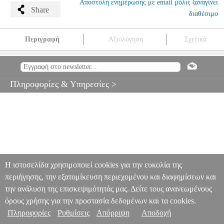
Αποστολή ενημέρωσης με email μόλις ξαναγίνει
Share
διαθέσιμο
Περιγραφή
Αξιολόγηση
Σχετικά
ΔΡΑΓΑΤΑΚΗΣ ΔΗΜΗΤΡΗΣ- ΣΥΜΦΩΝΙΑ ΑΡΙΘ. 5
MSC.608346
MSC.608346
ΦΙΛΙΠΠΟΣ ΝΑΚΑΣ
ΦΙΛΙΠΠΟΣ ΝΑΚΑΣ
ΜΟΥΣΙΚΑ ΒΙΒΛΙΑ ΕΛΛΗΝΙΚΟΥ ΤΡΑΓΟΥΔΙΟΥ
ΔΡΑΓΑΤΑΚΗΣ
Πληροφορίες & Υπηρεσίες >
ΔΗΜΗΤΡΗΣ- ΣΥΜΦΩΝΙΑ ΑΡΙΘ. 5
0
Η ιστοσελίδα χρησιμοποιεί cookies για την ευκολία της
περιήγησης, την εξατομίκευση περιεχομένου και διαφημίσεων και
την ανάλυση της επισκεψιμότητάς μας. Δείτε τους ανανεωμένους
όρους χρήσης για την προστασία δεδομένων και τα cookies.
Πληροφορίες
Ρυθμίσεις
Απόρριψη
Αποδοχή