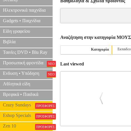
Βαθμολογία & Σχόλια προιόντος
Ηλεκτρονικά παιχνίδια
Gadgets • Παιχνίδια
Είδη γραφείου
Αναζήτηση στην κατηγορία ΜΟ
Βιβλία
Κατηγορία
Εκπαιδευ
Ταινίες DVD • Blu Ray
Προσωπική φροντίδα
Last viewed
ΝΕΟ
Ενδυση • Υπόδηση
ΝΕΟ
Αθλητικά είδη
Βρεφικά • Παιδικά
Crazy Sundays
ΠΡΟΣΦΟΡΕΣ
Eshop Specials
ΠΡΟΣΦΟΡΕΣ
Zen 10
ΠΡΟΣΦΟΡΕΣ
ΔΡΑΓΑΤΑΚΗΣ ΔΗΜΗΤΡΗΣ - ΚΟΝΤΣ