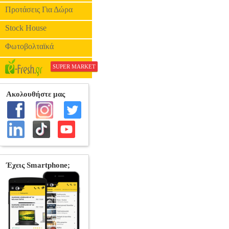
ΝΑΚΑΣ
ΜΟΥΣΙΚΑ ΒΙΒΛΙ
Προτάσεις Για Δώρα
Stock House
Φωτοβολταϊκά
SUPER MARKET