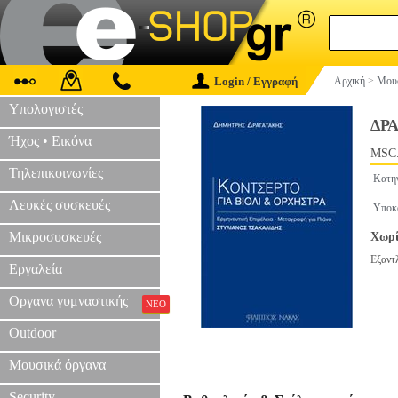
Login / Εγγραφή
Αρχική
>
Μουσ
Υπολογιστές
ΔΡ
Ήχος • Εικόνα
MSC.
Τηλεπικοινωνίες
Κατη
Λευκές συσκευές
Υποκ
Μικροσυσκευές
Χωρί
Εξαντ
Εργαλεία
Οργανα γυμναστικής
ΝΕΟ
Outdoor
Μουσικά όργανα
Security