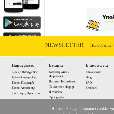
NEWSLETTER
Περισσότερες 
Παραγγελίες
Εταιρία
Επικοινωνία
Εξέλιξη Παραγγελίας
Καταστήματα e-
Επικοινωνία
shop points
Τρόποι Παραγγελίας
Blog
Business To Business
Τρόποι Πληρωμής
FAQ
Τα νέα του e-shop.gr
Τρόποι Αποστολής
Feedback
Η εταιρεία
Επιστροφές Προιόντων
Οροι χρήσης
Cookies
Η ιστοσελίδα χρησιμοποιεί cookies γι