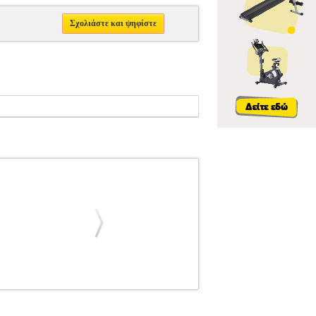
Σχολιάστε και ψηφίστε
1069
BUDAPEST
BUDAPEST
ΜΟΥΣΙΚΑ
ΚΔΟΣΕΙΣ BUDAPEST