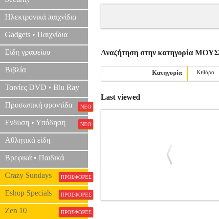
Ηλεκτρονικά παιχνίδια
Gadgets • Παιχνίδια
Είδη γραφείου
Αναζήτηση στην κατηγορία ΜΟ
Βιβλία
Κατηγορία
Κιθάρα
Ταινίες DVD • Blu Ray
Last viewed
Προσωπική φροντίδα
ΝΕΟ
Ενδυση • Υπόδηση
ΝΕΟ
Αθλητικά είδη
Βρεφικά • Παιδικά
Crazy Sundays
ΠΡΟΣΦΟΡΕΣ
Eshop Specials
ΠΡΟΣΦΟΡΕΣ
DOTZAUER - 113 VIOLONCELLO
Zen 10
ΠΡΟΣΦΟΡΕΣ
ΒΙΒΛΙΑ ΕΓΧ