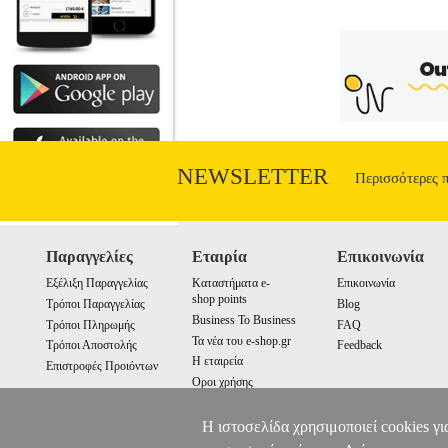
NEWSLETTER
Περισσότερες 
Παραγγελίες
Εταιρία
Επικοινωνία
Εξέλιξη Παραγγελίας
Καταστήματα e-
Επικοινωνία
shop points
Τρόποι Παραγγελίας
Blog
Business To Business
Τρόποι Πληρωμής
FAQ
Τα νέα του e-shop.gr
Τρόποι Αποστολής
Feedback
Η εταιρεία
Επιστροφές Προιόντων
Οροι χρήσης
Cookies
Η ιστοσελίδα χρησιμοποιεί cookies γι