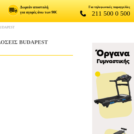
Δωρεάν αποστολή
Για τηλεφωνικές παραγγελίες
211 500 0 500
για αγορές άνω των 90€
BUDAPEST
ΔΟΣΕΙΣ BUDAPEST