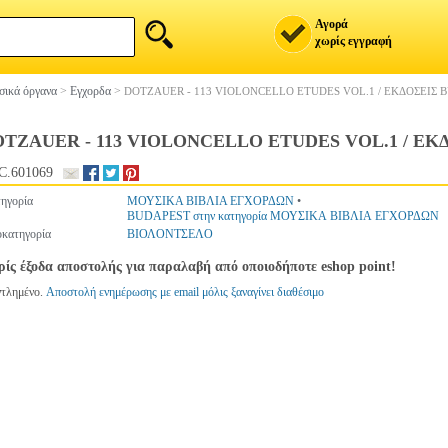
Αγορά
χωρίς εγγραφή
ικά όργανα
>
Εγχορδα
>
DOTZAUER - 113 VIOLONCELLO ETUDES VOL.1 / ΕΚΔΟΣΕΙΣ 
TZAUER - 113 VIOLONCELLO ETUDES VOL.1 / ΕΚ
C.601069
ηγορία
ΜΟΥΣΙΚΑ ΒΙΒΛΙΑ ΕΓΧΟΡΔΩΝ
•
BUDAPEST στην κατηγορία ΜΟΥΣΙΚΑ ΒΙΒΛΙΑ ΕΓΧΟΡΔΩΝ
κατηγορία
ΒΙΟΛΟΝΤΣΕΛΟ
ίς έξοδα αποστολής για παραλαβή από οποιοδήποτε eshop point!
ντλημένο.
Αποστολή ενημέρωσης με email μόλις ξαναγίνει διαθέσιμο