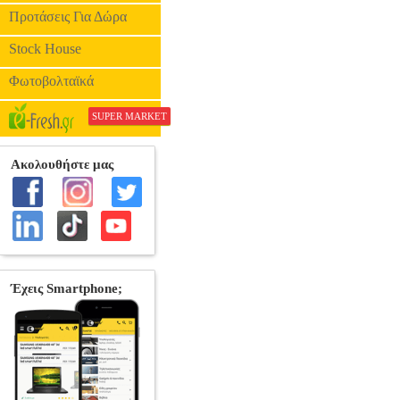
Προτάσεις Για Δώρα
Stock House
Φωτοβολταϊκά
SUPER MARKET