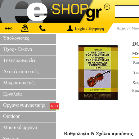
Login / Εγγραφή
Αρχική
>
Μουσ
Υπολογιστές
DO
Ήχος • Εικόνα
MS
Τηλεπικοινωνίες
Κατ
Λευκές συσκευές
Υπο
Μικροσυσκευές
Χωρ
Εξα
Εργαλεία
Οργανα γυμναστικής
ΝΕΟ
Outdoor
Μουσικά όργανα
Βαθμολογία & Σχόλια προιόντος
Security