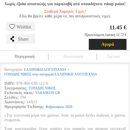
Χωρίς έξοδα αποστολής για παραλαβή από οποιοδήποτε eshop point!
Σταθερά Χαμηλές Τιμές!
Εδώ θα βρείτε κάθε μέρα τις πιο ανταγωνιστικές τιμές
11.45 €
Wishlist
Προτεινόμενη λιανική 12.72 €
Share
Αγορά
Περιγραφή
Αξιολόγηση
Σχετικά
Κατηγορία:
•
ΕΛΛΗΝΙΚΗ ΛΟΓΟΤΕΧΝΙΑ
ΓΟΝΙΔΗΣ ΝΙΚΟΣ στην κατηγορία ΕΛΛΗΝΙΚΗ ΛΟΓΟΤΕΧΝΙΑ
ISBN:
978-960-638-112-6
Συγγραφέας:
ΓΟΝΙΔΗΣ ΝΙΚΟΣ
Εκδοτικός οίκος:
VAKXIKON.GR
Σελίδες:
194
Διαστάσεις:
14Χ21
Ημερομηνία Έκδοσης:
Φεβρουάριος
2020
«Την τελευταία μέρα του χρόνου, όταν το ρολόι δείξει δώδεκα, ο χρόνος
σταματά».
Ένας μυστηριώδης ξένος μπαίνει στο γραφείο του άσημου ντετέκτιβ