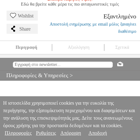
Εδώ θα βρείτε κάθε μέρα τις πιο ανταγωνιστικές τιμές
Εξαντλημένο
Wishlist
Αποστολή ενημέρωσης με email μόλις ξαναγίνει
Share
διαθέσιμο
Περιγραφή
Αξιολόγηση
Σχετικά
DIQ AMBIENT BMW S.5 F10-F11-F18 MOD12-17 DIQ
AMBIENT LIGHT BMW SERIES 5 MOD12-17 18 LIGHTS 11
COLORS
PER.231188
PER.231188
DIGITAL IQ
DIGITAL IQ
Πληροφορίες & Υπηρεσίες >
ACCESSORIES ΑΥΤΟΚΙΝΗΤΟΥ
DIQ AMBIENT BMW S.5 F10-
F11-F18 MOD12-17 DIQ AMBIENT LIGHT BMW SERIES 5
MOD12-17 18 LIGHTS 11 COLORS
0
Η ιστοσελίδα χρησιμοποιεί cookies για την ευκολία της
περιήγησης, την εξατομίκευση περιεχομένου και διαφημίσεων και
την ανάλυση της επισκεψιμότητάς μας. Δείτε τους ανανεωμένους
όρους χρήσης για την προστασία δεδομένων και τα cookies.
Πληροφορίες
Ρυθμίσεις
Απόρριψη
Αποδοχή