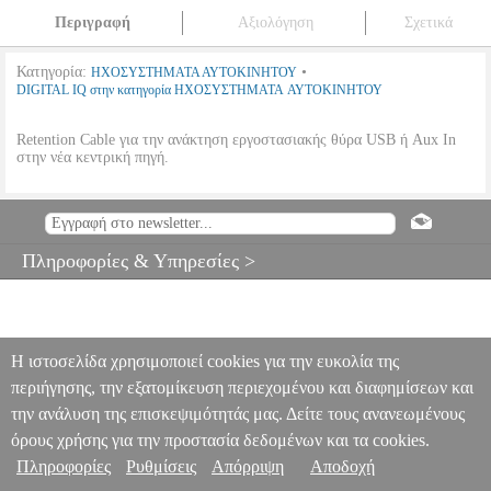
Περιγραφή
Αξιολόγηση
Σχετικά
Κατηγορία:
•
ΗΧΟΣΥΣΤΗΜΑΤΑ ΑΥΤΟΚΙΝΗΤΟΥ
DIGITAL IQ στην κατηγορία ΗΧΟΣΥΣΤΗΜΑΤΑ ΑΥΤΟΚΙΝΗΤΟΥ
Retention Cable για την ανάκτηση εργοστασιακής θύρα USB ή Aux In
στην νέα κεντρική πηγή.
DIGITAL IQ USB QASHQAI
PER.225243
PER.225243
DIGITAL
IQ
DIGITAL IQ
ΗΧΟΣΥΣΤΗΜΑΤΑ ΑΥΤΟΚΙΝΗΤΟΥ
Κατηγορία:
ΗΧΟΣΥΣΤΗΜΑΤΑ ΑΥΤΟΚΙΝΗΤΟΥ
Πληροφορίες & Υπηρεσίες >
•DIGITAL IQ στην κατηγορία
ΗΧΟΣΥΣΤΗΜΑΤΑ ΑΥΤΟΚΙΝΗΤΟΥ Retention Cable για την
ανάκτηση εργοστασιακής θύρα USB ή Aux In στην νέα κεντρική
πηγή.
DIGITAL IQ USB QASHQAI
29.00
Η ιστοσελίδα χρησιμοποιεί cookies για την ευκολία της
περιήγησης, την εξατομίκευση περιεχομένου και διαφημίσεων και
την ανάλυση της επισκεψιμότητάς μας. Δείτε τους ανανεωμένους
όρους χρήσης για την προστασία δεδομένων και τα cookies.
Πληροφορίες
Ρυθμίσεις
Απόρριψη
Αποδοχή