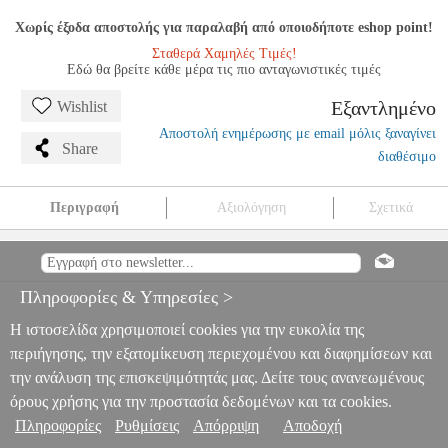
Χωρίς έξοδα αποστολής για παραλαβή από οποιοδήποτε eshop point!
Σταθερά Χαμηλές Τιμές!
Εδώ θα βρείτε κάθε μέρα τις πιο ανταγωνιστικές τιμές
Εξαντλημένο
Wishlist
Αποστολή ενημέρωσης με email μόλις ξαναγίνει
Share
διαθέσιμο
Περιγραφή
Αξιολόγηση
Σχετικά
DIGITAL IQ LENOVO SSX 9766_CPA (9'') MULTIMEDIA
TABLET OEM VW TOUAREG MOD. 2011-2018
PER.228624
PER.228624
DIGITAL IQ
DIGITAL IQ
ΗΧΟΣΥΣΤΗΜΑΤΑ
Πληροφορίες & Υπηρεσίες >
ΑΥΤΟΚΙΝΗΤΟΥ
DIGITAL IQ LENOVO SSX 9766_CPA (9")
MULTIMEDIA TABLET OEM VW TOUAREG MOD. 2011-2018
Η ιστοσελίδα χρησιμοποιεί cookies για την ευκολία της
0
περιήγησης, την εξατομίκευση περιεχομένου και διαφημίσεων και
την ανάλυση της επισκεψιμότητάς μας. Δείτε τους ανανεωμένους
όρους χρήσης για την προστασία δεδομένων και τα cookies.
Πληροφορίες
Ρυθμίσεις
Απόρριψη
Αποδοχή