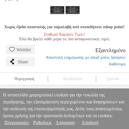
Χωρίς έξοδα αποστολής για παραλαβή από οποιοδήποτε eshop point!
Σταθερά Χαμηλές Τιμές!
Εδώ θα βρείτε κάθε μέρα τις πιο ανταγωνιστικές τιμές
Εξαντλημένο
Wishlist
Αποστολή ενημέρωσης με email μόλις ξαναγίνει
Share
διαθέσιμο
Περιγραφή
Αξιολόγηση
Σχετικά
DIGITAL IQ LENOVO SSW 10443_CPA (9'') MULTIMEDIA
Η ιστοσελίδα χρησιμοποιεί cookies για την ευκολία της
TABLET OEM MITSUBISHI OUTLANDER MOD. 2013>
PER.228883
PER.228883
DIGITAl IQ
DIGITAl IQ
περιήγησης, την εξατομίκευση περιεχομένου και διαφημίσεων και
Πληροφορίες & Υπηρεσίες >
ΗΧΟΣΥΣΤΗΜΑΤΑ ΑΥΤΟΚΙΝΗΤΟΥ
DIGITAL IQ LENOVO
την ανάλυση της επισκεψιμότητάς μας. Δείτε τους ανανεωμένους
SSW 10443_CPA (9") MULTIMEDIA TABLET OEM
όρους χρήσης για την προστασία δεδομένων και τα cookies.
MITSUBISHI OUTLANDER MOD. 2013>
0
Πληροφορίες
Ρυθμίσεις
Απόρριψη
Αποδοχή