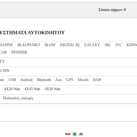
Σύνολο ψήφων: 0
ΧΟΣΥΣΤΗΜΑΤΑ ΑΥΤΟΚΙΝΗΤΟΥ
ALPINE
BLAUPUNKT
BLOW
DIGITAL IQ
GALAXY
JBL
JVC
KEN
CAR
PIONEER
FT
2 DIN
one
USB
Android
Bluetooth
Aux
GPS
Mosfet
DAB
4X20 Watt
4X45 Watt
4X50 Watt
Πολλαπλές επιλογές