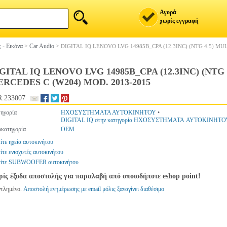
Αγορά
χωρίς εγγραφή
 - Εικόνα
>
Car Audio
>
DIGITAL IQ LENOVO LVG 14985B_CPA (12.3INC) (NTG 4.5) M
GITAL IQ LENOVO LVG 14985B_CPA (12.3INC) (NT
RCEDES C (W204) MOD. 2013-2015
.233007
ηγορία
ΗΧΟΣΥΣΤΗΜΑΤΑ ΑΥΤΟΚΙΝΗΤΟΥ
•
DIGITAL IQ στην κατηγορία ΗΧΟΣΥΣΤΗΜΑΤΑ ΑΥΤΟΚΙΝΗΤΟ
κατηγορία
OEM
ίτε ηχεία αυτοκινήτου
ίτε ενισχυτές αυτοκινήτου
είτε SUBWOOFER αυτοκινήτου
ίς έξοδα αποστολής για παραλαβή από οποιοδήποτε eshop point!
ντλημένο.
Αποστολή ενημέρωσης με email μόλις ξαναγίνει διαθέσιμο