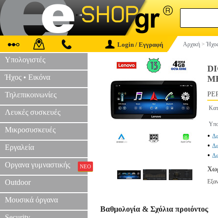
Login / Εγγραφή
Αρχική
>
Ήχος
Υπολογιστές
DI
Ήχος • Εικόνα
ME
Τηλεπικοινωνίες
PER
Κατ
Λευκές συσκευές
Υπο
Μικροσυσκευές
•
Δε
•
Δε
Εργαλεία
•
Δ
Οργανα γυμναστικής
ΝΕΟ
Χωρ
Outdoor
Εξα
Μουσικά όργανα
Βαθμολογία & Σχόλια προιόντος
Security