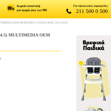
Δωρεάν αποστολή
Για τηλεφωνικές παραγγελίες
211 500 0 500
για αγορές άνω των 90€
ULTIMEDIA OEM MERCEDES C (W204) MOD. 2013-2015
G 4.5) MULTIMEDIA OEM
Υ