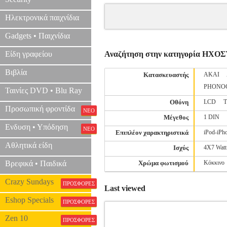
Ηλεκτρονικά παιχνίδια
Gadgets • Παιχνίδια
Είδη γραφείου
Αναζήτηση στην κατηγορία Η
Βιβλία
Κατασκευαστής
AKAI
PHONO
Ταινίες DVD • Blu Ray
Οθόνη
LCD
T
Προσωπική φροντίδα
ΝΕΟ
Μέγεθος
1 DIN
Ενδυση • Υπόδηση
ΝΕΟ
Επιπλέον χαρακτηριστικά
iPod-iPh
Αθλητικά είδη
Ισχύς
4X7 Watt
Βρεφικά • Παιδικά
Χρώμα φωτισμού
Κόκκινο
Crazy Sundays
ΠΡΟΣΦΟΡΕΣ
Last viewed
Eshop Specials
ΠΡΟΣΦΟΡΕΣ
Zen 10
ΠΡΟΣΦΟΡΕΣ