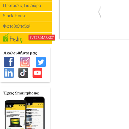
Προτάσεις Για Δώρα
Stock House
Φωτοβολταϊκά
SUPER MARKET
DIGITAL IQ LENOVO LVG 1498
PER.233007
DIGITAL IQ
DIGITA