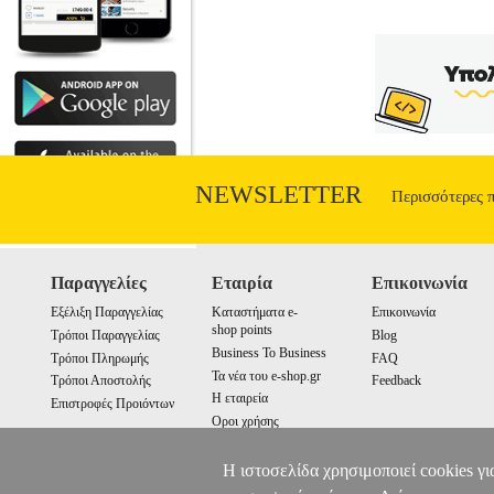
NEWSLETTER
Περισσότερες 
Παραγγελίες
Εταιρία
Επικοινωνία
Εξέλιξη Παραγγελίας
Καταστήματα e-
Επικοινωνία
shop points
Τρόποι Παραγγελίας
Blog
Business To Business
Τρόποι Πληρωμής
FAQ
Τα νέα του e-shop.gr
Τρόποι Αποστολής
Feedback
Η εταιρεία
Επιστροφές Προιόντων
Οροι χρήσης
Cookies
Η ιστοσελίδα χρησιμοποιεί cookies γι