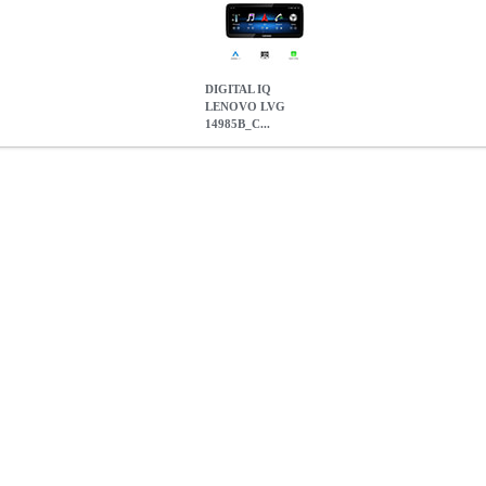
DIGITAL IQ
LENOVO LVG
14985B_C...
5B_CPA (12.3INC) (NTG 4.5) MULTIMEDIA OEM MERCEDES C
L IQ
ΗΧΟΣΥΣΤΗΜΑΤΑ ΑΥΤΟΚΙΝΗΤΟΥ
DIGITAL IQ LENOVO L
MULTIMEDIA OEM MERCEDES C (W204) MOD. 2013-201
0