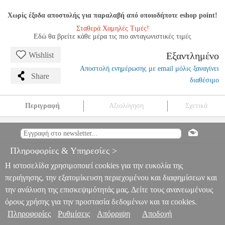
Χωρίς έξοδα αποστολής για παραλαβή από οποιοδήποτε eshop point!
Σταθερά Χαμηλές Τιμές!
Εδώ θα βρείτε κάθε μέρα τις πιο ανταγωνιστικές τιμές
Εξαντλημένο
Wishlist
Αποστολή ενημέρωσης με email μόλις ξαναγίνει
Share
διαθέσιμο
Περιγραφή
Αξιολόγηση
Σχετικά
DIGITAL IQ LENOVO LVG 14973_CPA (12.3'') (NBT)
MULTIMEDIA OEM BMW X3 (F25) MOD. 2014-2017
PER.229197
PER.229197
DIGITAL IQ
DIGITAL IQ
Πληροφορίες & Υπηρεσίες >
ΗΧΟΣΥΣΤΗΜΑΤΑ ΑΥΤΟΚΙΝΗΤΟΥ
DIGITAL IQ LENOVO
LVG 14973_CPA (12.3") (NBT) MULTIMEDIA OEM BMW X3
Η ιστοσελίδα χρησιμοποιεί cookies για την ευκολία της
(F25) MOD. 2014-2017
περιήγησης, την εξατομίκευση περιεχομένου και διαφημίσεων και
0
την ανάλυση της επισκεψιμότητάς μας. Δείτε τους ανανεωμένους
όρους χρήσης για την προστασία δεδομένων και τα cookies.
Πληροφορίες
Ρυθμίσεις
Απόρριψη
Αποδοχή